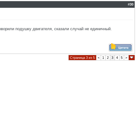
#
30
иговорили подушку двигателя, сказали случай не единичный.
Страница 3 из 5
<
1
2
3
4
5
>