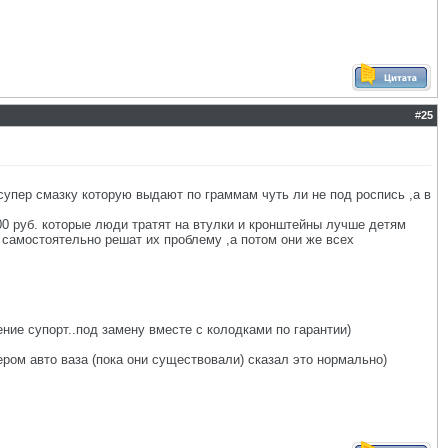
#
25
 супер смазку которую выдают по граммам чуть ли не под роспись ,а в
500 руб. которые люди тратят на втулки и кронштейны лучше детям
 самостоятельно решат их проблему ,а потом они же всех
ение супорт..под замену вместе с колодками по гарантии)
ером авто ваза (пока они существовали) сказал это нормально)