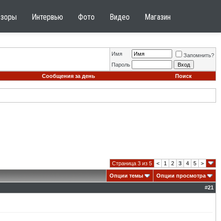
бзоры
Интервью
Фото
Видео
Магазин
Имя
Запомнить?
Пароль
Сообщения за день
Поиск
Страница 3 из 5
<
1
2
3
4
5
>
Опции темы
Опции просмотра
#
21