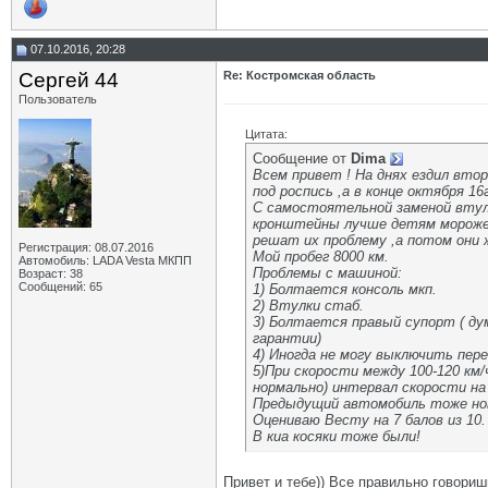
07.10.2016, 20:28
Сергей 44
Re: Костромская область
Пользователь
Цитата:
Сообщение от
Dima
Всем привет ! На днях ездил втор
под роспись ,а в конце октября 1
С самостоятельной заменой втуло
кронштейны лучше детям морожен
решат их проблему ,а потом они 
Регистрация: 08.07.2016
Мой пробег 8000 км.
Автомобиль: LADA Vesta МКПП
Проблемы с машиной:
Возраст: 38
Сообщений: 65
1) Болтается консоль мкп.
2) Втулки стаб.
3) Болтается правый супорт ( ду
гарантии)
4) Иногда не могу выключить пере
5)При скорости между 100-120 км/
нормально) интервал скорости н
Предыдущий автомобиль тоже нов
Оцениваю Весту на 7 балов из 10.
В киа косяки тоже были!
Привет и тебе)) Все правильно говоришь