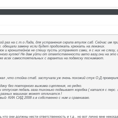
ой раз на с.т.о Лада, для устранения скрипа втулок саб. Сейчас им 
6г. обещали замену если будет продолжать хрюкать на лежачих.
к и кронштейнов не спешу пусть устраняют сами, я с них не слезу, 
ого куплю! Не дам уйти от ответственности авто вазу,они на это
же всех самостоятельных с гарантии на подвеску поснимают.
мал ,что стойка стаб. застучала уж очень похожий стук О.Д проверили
дачу без повторного выжима сцепления, но редко.
ч отпуская педаль газа тихонько подвывает коробка ( катался с перс.
а разных машинах может отличатся.!
ый- КИА СИД 2008 г.в собственно с ним и сравниваю.
,что они должны нести ответственность и т.д , но вот лично мне некогда