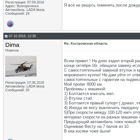
Регистрация: 07.09.2016
Я всё не решусь поменять,после дождей
Адрес: Волгореченск
Автомобиль: LADA Vesta
Сообщений: 29
07.10.2016, 12:35
Dima
Re: Костромская область
Новичок
Всем привет ! На днях ездил второй ра
конце октября 16г. обещали замену ес
С самостоятельной заменой втулок и кр
мороженого куплю! Не дам уйти от отв
самостоятельных с гарантии на подвес
Регистрация: 07.06.2016
Мой пробег 8000 км.
Автомобиль: LADA Vesta
Проблемы с машиной:
Сообщений: 25
1) Болтается консоль мкп.
2) Втулки стаб.
3) Болтается правый супорт ( думал ,ч
4) Иногда не могу выключить передачу
5)При скорости между 100-120 км/ч отп
интервал скорости на разных машинах 
Предыдущий автомобиль тоже новый- К
Оцениваю Весту на 7 балов из 10.
В киа косяки тоже были!