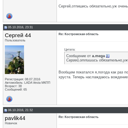
Сергей,отпишись обязательно,уж очень 
05.10.2016, 23:31
Сергей 44
Re: Костромская область
Пользователь
Цитата:
Сообщение от
a.mega
Сергей,отпишись обязательно,уж 
Вообщем покатался я,погода как раз п
хруста. Теперь наслаждаюсь вождением
Регистрация: 08.07.2016
Автомобиль: LADA Vesta МКПП
Возраст: 38
Сообщений: 65
06.10.2016, 21:32
pavlik44
Re: Костромская область
Новичок