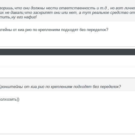
оворишь,что они должны нести ответственность и т.д , но вот лично 
ких не давали,что заскрипят они или нет, а тут реальное средство о
тить,ну его нафиг!
штейны от киа рио по креплениям подходят без переделок?
:Кронштейны от киа рио по креплениям подходят без переделок?
олхозить))