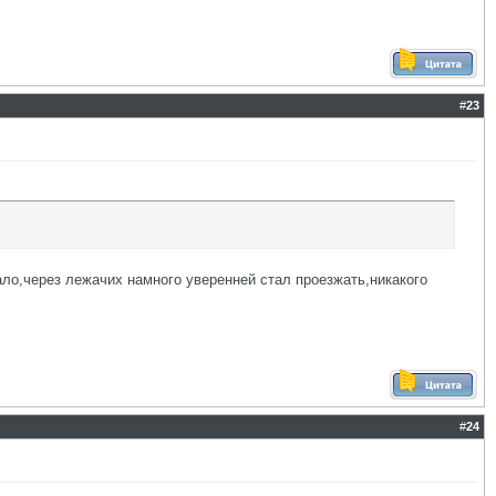
#
23
ало,через лежачих намного уверенней стал проезжать,никакого
#
24