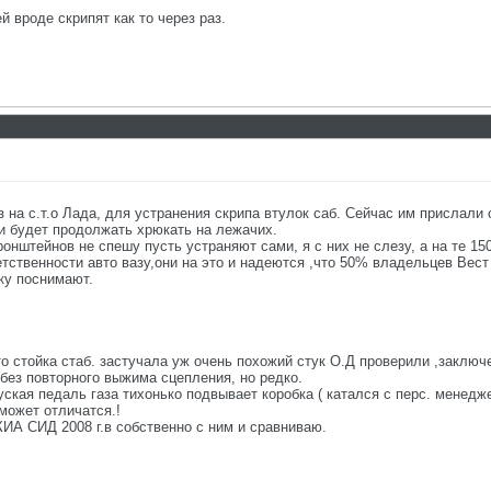
 вроде скрипят как то через раз.
з на с.т.о Лада, для устранения скрипа втулок саб. Сейчас им прислали
ли будет продолжать хрюкать на лежачих.
онштейнов не спешу пусть устраняют сами, я с них не слезу, а на те 1
етственности авто вазу,они на это и надеются ,что 50% владельцев Вест
ку поснимают.
то стойка стаб. застучала уж очень похожий стук О.Д проверили ,заключ
 без повторного выжима сцепления, но редко.
уская педаль газа тихонько подвывает коробка ( катался с перс. менедж
может отличатся.!
ИА СИД 2008 г.в собственно с ним и сравниваю.