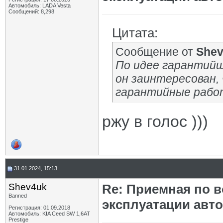
Автомобиль: LADA Vesta
Сообщений: 8,298
Цитата:
Сообщение от
She
По идее гарантийщ
он заинтересован,
гарантийные рабо
ржу в голос )))
31.01.2024, 15:13
Shev4uk
Re: Приемная по в
Banned
эксплуатации авт
Регистрация: 01.09.2018
Автомобиль: KIA Ceed SW 1,6AT
Prestige