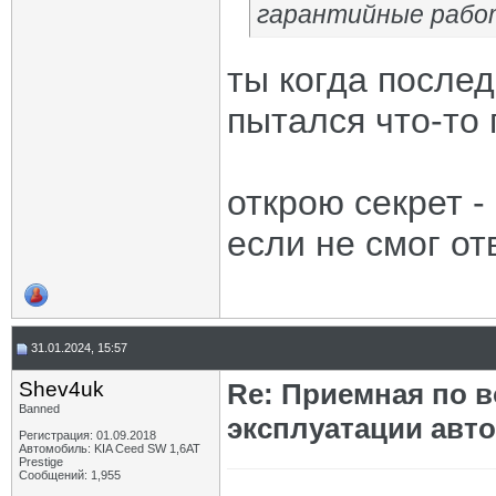
гарантийные рабо
ты когда послед
пытался что-то
открою секрет -
если не смог от
31.01.2024, 15:57
Shev4uk
Re: Приемная по в
Banned
эксплуатации авт
Регистрация: 01.09.2018
Автомобиль: KIA Ceed SW 1,6AT
Prestige
Сообщений: 1,955