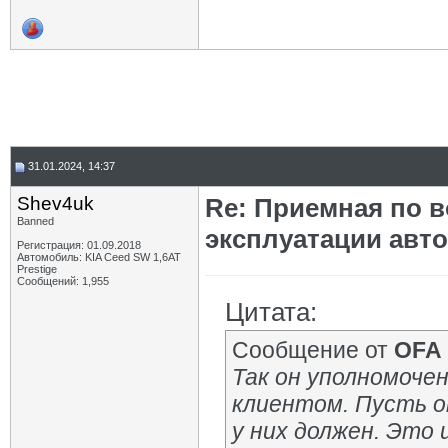
31.01.2024, 14:37
Shev4uk
Re: Приемная по в
Banned
эксплуатации авт
Регистрация: 01.09.2018
Автомобиль: KIA Ceed SW 1,6AT
Prestige
Сообщений: 1,955
Цитата:
Сообщение от
OFA
Так он уполномоче
клиентом. Пусть о
у них должен. Это