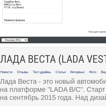
Смайлы
Вкл.
[IMG]
код
Вкл.
HTML код
Выкл.
Правила форума
Текущее врем
ЛАДА ВЕСТА (LADA VES
Новости
·
Отзывы
·
Тест-драйвы
·
Статьи
·
Интервью
·
Фото
·
Ви
Лада Веста - это новый автомо
на платформе "LADA B/C". Старт
на сентябрь 2015 года. Над диз