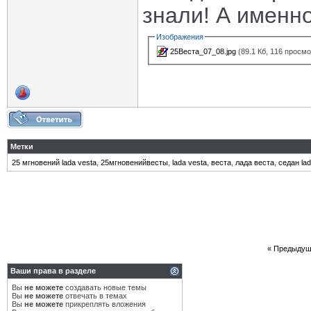
знали! А именно
Изображения
25Веста_07_08.jpg
(89.1 Кб, 116 просм
Метки
25 мгновений lada vesta
,
25мгновенийвесты
,
lada vesta
,
веста
,
лада веста
,
седан lad
«
Предыдущ
Ваши права в разделе
Вы
не можете
создавать новые темы
Вы
не можете
отвечать в темах
Вы
не можете
прикреплять вложения