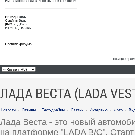
Вы
не можете
редактировать свои сообщения
BB коды
Вкл.
Смайлы
Вкл.
[IMG]
код
Вкл.
HTML код
Выкл.
Правила форума
Текущее врем
ЛАДА ВЕСТА (LADA VES
Новости
·
Отзывы
·
Тест-драйвы
·
Статьи
·
Интервью
·
Фото
·
Ви
Лада Веста - это новый автомо
на платформе "LADA B/C". Старт