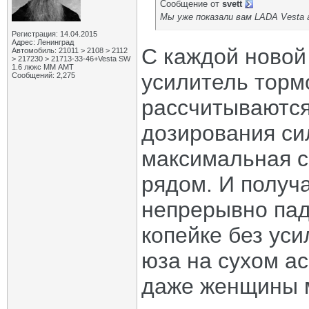
Сообщение от
svett
Мы уже показали вам LADA Vesta а
Регистрация: 14.04.2015
Адрес: Ленинград
С каждой новой
Автомобиль: 21011 > 2108 > 2112
> 217230 > 21713-33-46+Vesta SW
1.6 люкс ММ АМТ
усилитель тормо
Сообщений: 2,275
рассчитываются
дозирования си
максимальная с
рядом. И получа
непрерывно пад
копейке без уси
юза на сухом а
даже женщины 