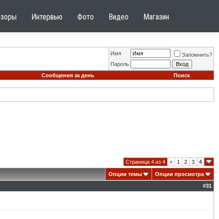
бзоры
Интервью
Фото
Видео
Магазин
Имя
Запомнить?
Пароль
Сообщения за день
Поиск
Страница 4 из 4
<
1
2
3
4
Опции темы
Опции просмотра
#
31