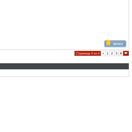
Страница 4 из 4
<
1
2
3
4