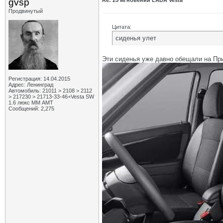
gvsp
Re: 25 мгновений LADA Vesta
Продвинутый
Цитата:
сиденья улет
Эти сиденья уже давно обещали на Прио
Регистрация: 14.04.2015
Адрес: Ленинград
Автомобиль: 21011 > 2108 > 2112
> 217230 > 21713-33-46+Vesta SW
1.6 люкс ММ АМТ
Сообщений: 2,275