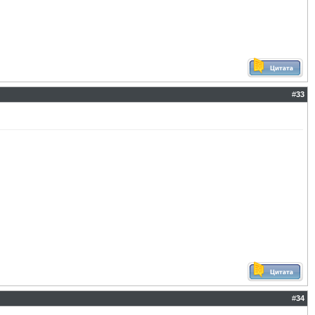
#
33
#
34