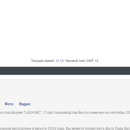
Текущее время:
12:18
. Часовой пояс GMT +3.
·
Фото
·
Видео
на платформе "LADA B/C". Старт производства Весты намечен на сентябрь 20
льном автосалоне в августе 2014 года, Вы можете посмотреть фото Лада Вес