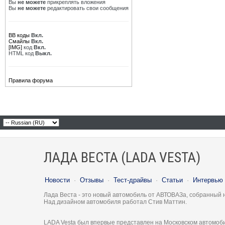
Вы
не можете
прикреплять вложения
Вы
не можете
редактировать свои сообщения
BB коды
Вкл.
Смайлы
Вкл.
[IMG]
код
Вкл.
HTML код
Выкл.
Правила форума
ЛАДА ВЕСТА (LADA VESTA)
Новости
·
Отзывы
·
Тест-драйвы
·
Статьи
·
Интервью
Лада Веста - это новый автомобиль от АВТОВАЗа, собранный 
Над дизайном автомобиля работал Стив Маттин.
LADA Vesta был впервые представлен на Московском автомоби