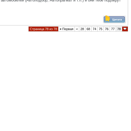
автомобилей (Автоподбор, Автопрагмат и т.п.) и они тебе подберут
Страница 78 из 78
«
Первая
<
28
68
74
75
76
77
78