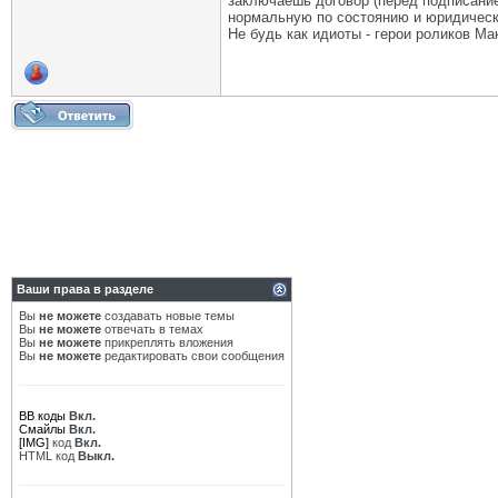
заключаешь договор (перед подписанием
нормальную по состоянию и юридическ
Не будь как идиоты - герои роликов М
Ваши права в разделе
Вы
не можете
создавать новые темы
Вы
не можете
отвечать в темах
Вы
не можете
прикреплять вложения
Вы
не можете
редактировать свои сообщения
BB коды
Вкл.
Смайлы
Вкл.
[IMG]
код
Вкл.
HTML код
Выкл.