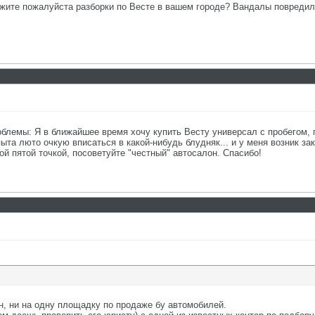
жите пожалуйста разборки по Весте в вашем городе? Вандалы повредил
блемы: Я в ближайшее время хочу купить Весту универсал с пробегом, г
опыта люто очкую вписаться в какой-нибудь блудняк... и у меня возник з
лой пятой точкой, посоветуйте "честный" автосалон. Спасибо!
н, ни на одну площадку по продаже бу автомобилей.