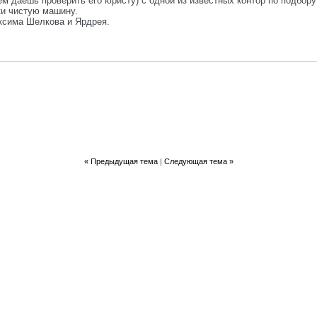
 даешь проверить его юристу) с одной из известных контор по подбору 
и чистую машину.
аксима Шелкова и Ярдрея.
«
Предыдущая тема
|
Следующая тема
»