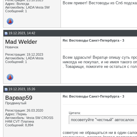
Регистрация: 23.10.2023
Всем привет! Вестоводы из Спб подска
Адрес: Вологда
Автомобиль: LADA Vesta SW
Сообщений: 1
19.12.2023, 14:42
Mad Welder
Re: Вестоводы Санкт-Петербурга - 3
Новичок
Регистрация: 19.12.2023
Всем здрасьте! Вкратце опишу суть про
Автомобиль: LADA Vesta
никогда не покупал, и не имея такого 
Сообщений: 1
. Товарищи, помогите не остаться с го
19.12.2023, 15:26
Варвар59
Re: Вестоводы Санкт-Петербурга - 3
Продвинутый
Регистрация: 26.03.2020
Цитата:
Адрес: Пермь
Автомобиль: Vesta SW CROSS
посоветуйте "честный" автосалон
H4M CVT Платина
Сообщений: 8,894
советую не обращаться ни в один сало