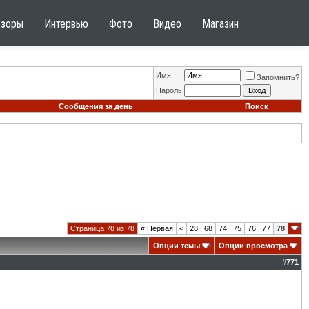
бзоры
Интервью
Фото
Видео
Магазин
Имя
Запомнить?
Пароль
Сообщения за день
Поиск
Страница 78 из 78
«
Первая
<
28
68
74
75
76
77
78
Опции темы
Опции просмотра
#
771