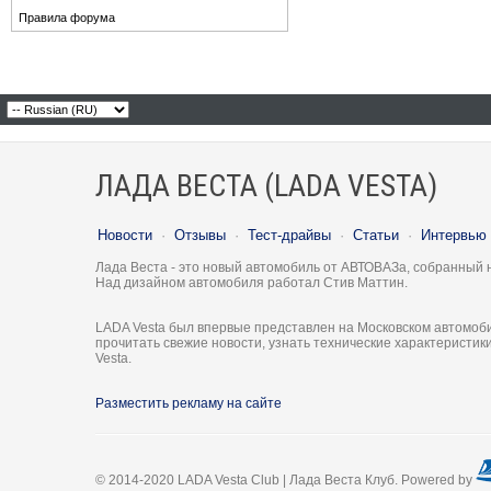
Правила форума
ЛАДА ВЕСТА (LADA VESTA)
Новости
·
Отзывы
·
Тест-драйвы
·
Статьи
·
Интервью
Лада Веста - это новый автомобиль от АВТОВАЗа, собранный 
Над дизайном автомобиля работал Стив Маттин.
LADA Vesta был впервые представлен на Московском автомоби
прочитать свежие новости, узнать технические характеристи
Vesta.
Разместить рекламу на сайте
© 2014-2020 LADA Vesta Club | Лада Веста Клуб. Powered by