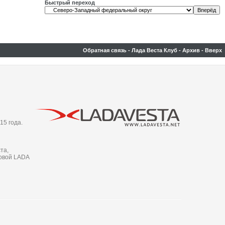
Быстрый переход
Обратная связь
-
Лада Веста Клуб
-
Архив
-
Вверх
15 года.
та,
новой LADA