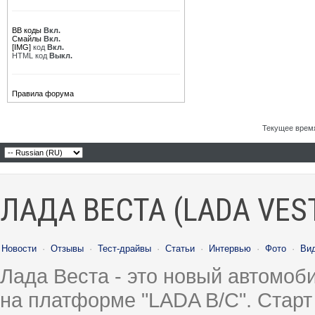
BB коды
Вкл.
Смайлы
Вкл.
[IMG]
код
Вкл.
HTML код
Выкл.
Правила форума
Текущее врем
ЛАДА ВЕСТА (LADA VES
Новости
·
Отзывы
·
Тест-драйвы
·
Статьи
·
Интервью
·
Фото
·
Ви
Лада Веста - это новый автомо
на платформе "LADA B/C". Старт