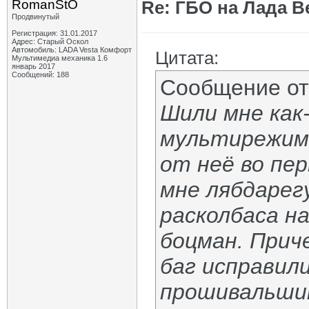
RomanStO
Re: ГБО на Лада Ве
Продвинутый
Регистрация: 31.01.2017
Адрес: Старый Оскол
Автомобиль: LADA Vesta Комфорт
Цитата:
Мультимедиа механика 1.6
январь 2017
Сообщений: 188
Сообщение о
Шили мне как
мультирежимк
от неё во пе
мне лябдарег
расколбаса н
боцман. Прич
баг исправили
прошивальшик