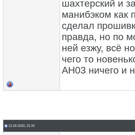
шахтерский и з
манибэком как 
сделал прошивку
правда, но по м
ней езжу, всё н
чего то новеньк
AH03 ничего и 
22.09.2020, 22:33