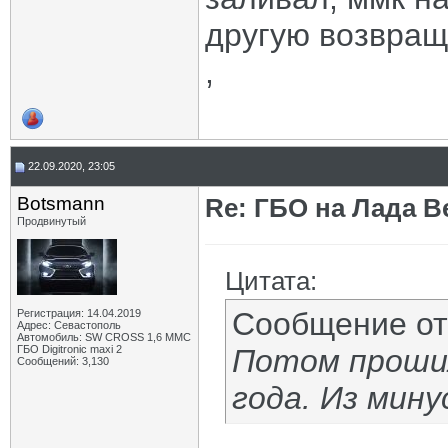
другую возвращ
,
22.09.2020, 23:05
Botsmann
Re: ГБО на Лада Ве
Продвинутый
Цитата:
Сообщение о
Регистрация: 14.04.2019
Адрес: Севастополь
Автомобиль: SW CROSS 1,6 ММС
ГБО Digitronic maxi 2
Потом прошил
Сообщений: 3,130
года. Из мину