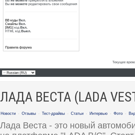
Вы
не можете
прикреплять вложения
Вы
не можете
редактировать свои сообщения
BB коды
Вкл.
Смайлы
Вкл.
[IMG]
код
Вкл.
HTML код
Выкл.
Правила форума
Текущее врем
ЛАДА ВЕСТА (LADA VES
Новости
·
Отзывы
·
Тест-драйвы
·
Статьи
·
Интервью
·
Фото
·
Ви
Лада Веста - это новый автомо