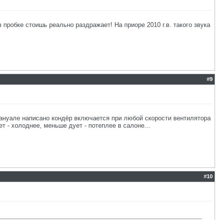
в пробке стоишь реально раздражает! На приоре 2010 г.в. такого звука
#
9
мануале написано кондёр включается при любой скорости вентилятора
 - холоднее, меньше дует - потеплее в салоне...
#
10