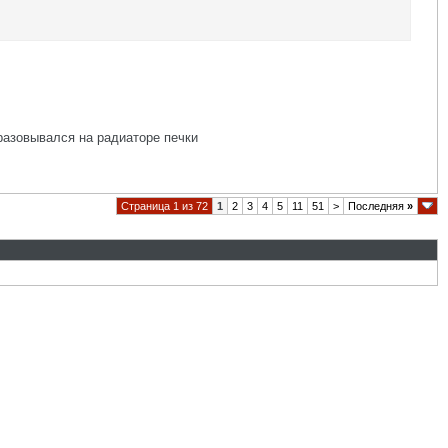
разовывался на радиаторе печки
Страница 1 из 72
1
2
3
4
5
11
51
>
Последняя
»