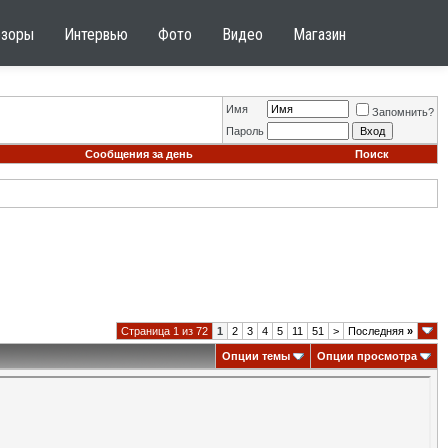
бзоры
Интервью
Фото
Видео
Магазин
Имя
Запомнить?
Пароль
Сообщения за день
Поиск
Страница 1 из 72
1
2
3
4
5
11
51
>
Последняя
»
Опции темы
Опции просмотра