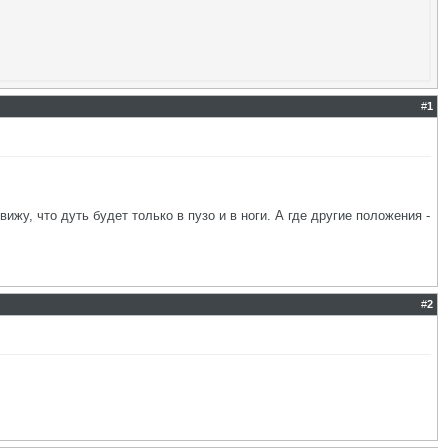
#
1
ижу, что дуть будет только в пузо и в ноги. А где другие положения -
#
2