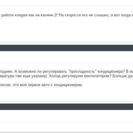
работе кондея как на калине 2! На скорости его не слышно, а вот когда 
холоднее. А возможно ли регулировать "прохладность" кондиционера? В 
ература там еще указана). Холод регулируем вентилятором? Больше дует
росом, это моё первое авто с кондиционером.