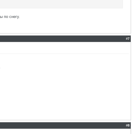
ы по снегу.
#
7
.
#
8