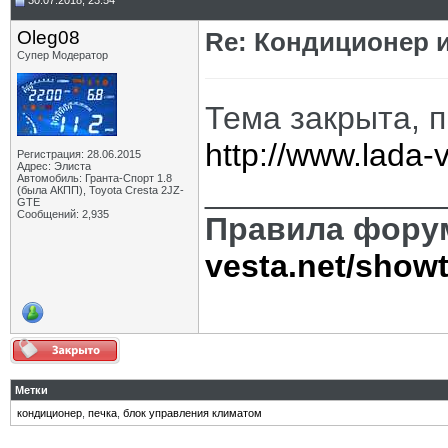
30.07.2018, 23:54
Oleg08
Re: Кондиционер и
Супер Модератор
Тема закрыта, 
http://www.lada
Регистрация: 28.06.2015
Адрес: Элиста
Автомобиль: Гранта-Спорт 1.8
_____________
(была АКПП), Toyota Cresta 2JZ-
GTE
Сообщений: 2,935
Правила фору
vesta.net/show
Метки
кондиционер
,
печка
,
блок управления климатом