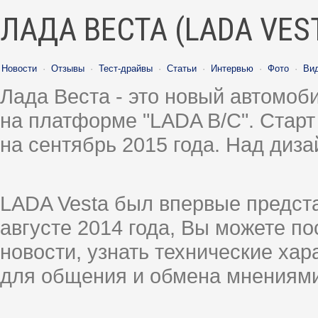
ЛАДА ВЕСТА (LADA VES
Новости
·
Отзывы
·
Тест-драйвы
·
Статьи
·
Интервью
·
Фото
·
Ви
Лада Веста - это новый автомо
на платформе "LADA B/C". Старт
на сентябрь 2015 года. Над диз
LADA Vesta был впервые предст
августе 2014 года, Вы можете п
новости, узнать технические ха
для общения и обмена мнениями