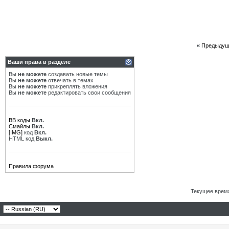
«
Предыдущ
Ваши права в разделе
Вы
не можете
создавать новые темы
Вы
не можете
отвечать в темах
Вы
не можете
прикреплять вложения
Вы
не можете
редактировать свои сообщения
BB коды
Вкл.
Смайлы
Вкл.
[IMG]
код
Вкл.
HTML код
Выкл.
Правила форума
Текущее врем