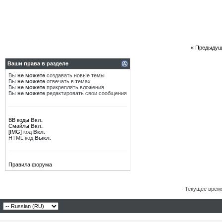
«
Предыдущ
Ваши права в разделе
Вы
не можете
создавать новые темы
Вы
не можете
отвечать в темах
Вы
не можете
прикреплять вложения
Вы
не можете
редактировать свои сообщения
BB коды
Вкл.
Смайлы
Вкл.
[IMG]
код
Вкл.
HTML код
Выкл.
Правила форума
Текущее врем