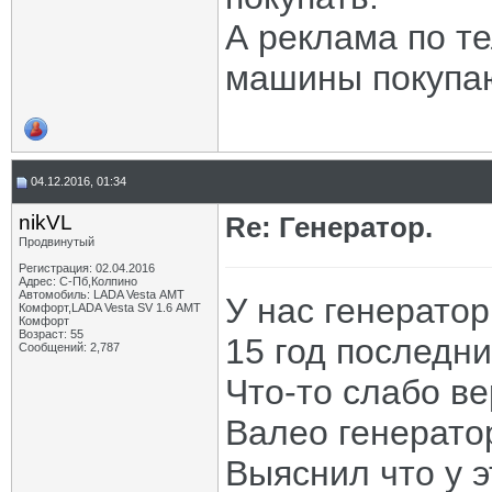
А реклама по т
машины покупаю
04.12.2016, 01:34
nikVL
Re: Генератор.
Продвинутый
Регистрация: 02.04.2016
Адрес: С-Пб,Колпино
Автомобиль: LADA Vesta АМТ
У нас генерато
Комфорт,LADA Vesta SV 1.6 АМТ
Комфорт
Возраст: 55
15 год последн
Сообщений: 2,787
Что-то слабо в
Валео генерато
Выяснил что у э