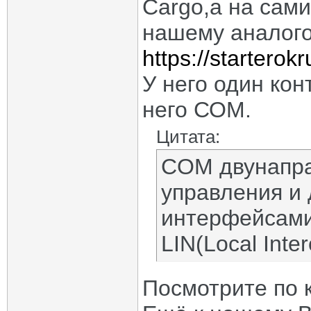
Cargo,а на сам
нашему аналого
https://starterok
У него один кон
него СОМ.
Цитата:
COM двунапра
управления и 
интерфейсами 
LIN(Local Inte
Посмотрите по 