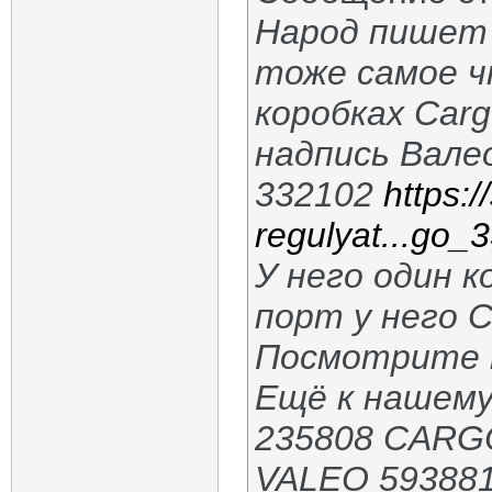
Народ пишет
тоже самое ч
коробках Carg
надпись Вале
332102
https:/
regulyat...go_
У него один 
порт у него 
Посмотрите п
Ещё к нашему
235808 CARG
VALEO 593881