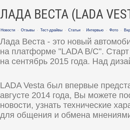
ЛАДА ВЕСТА (LADA VES
Новости
·
Отзывы
·
Тест-драйвы
·
Статьи
·
Интервью
·
Фото
·
Ви
Лада Веста - это новый автомо
на платформе "LADA B/C". Старт
на сентябрь 2015 года. Над диз
LADA Vesta был впервые предст
августе 2014 года, Вы можете п
новости, узнать технические ха
для общения и обмена мнениями