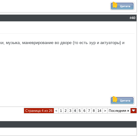
#
40
и, музыка, маневрирование во дворе (то есть эур и актуаторы) и
Страница 4 из 26
<
1
2
3
4
5
6
7
8
14
>
Последняя
»