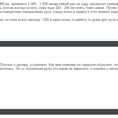
7 000 км, примерно 1 000 - 1 500 назад певый раз на ходу прозвучал зум
 (потом всё-же успел), езжу еще 100 - 200 км опять тоже самое. Потом
я поворотник поворачиваю руль (чаще всего в право) в этот момент кор
ку но пока ехать некогда ~250 в один конец то работа то дома дел куча
Отогнал к дилеру, устранили. Как мне инженер по гарантии объяснил, пл
влялась. Но от положения руля это никак не зависело, и коробка у меня