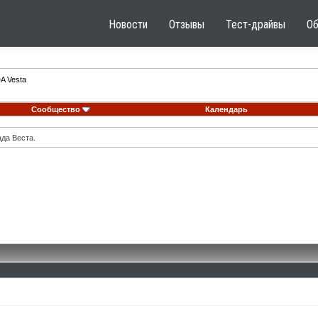
Новости
Отзывы
Тест-драйвы
О
A Vesta
Сообщество
Календарь
ада Веста.