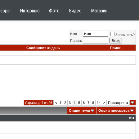
бзоры
Интервью
Фото
Видео
Магазин
Имя
Запомнить?
Пароль
Сообщения за день
Поиск
Страница 4 из 26
<
1
2
3
4
5
6
7
8
14
>
Последняя
»
Опции темы
Опции просмотра
#
31