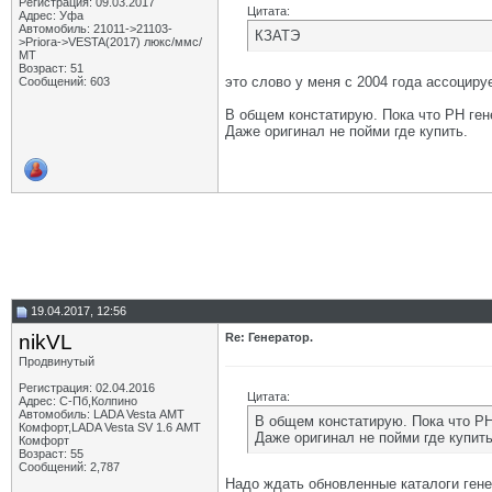
Регистрация: 09.03.2017
Цитата:
Адрес: Уфа
Автомобиль: 21011->21103-
КЗАТЭ
>Priora->VESTA(2017) люкс/ммс/
МТ
Возраст: 51
это слово у меня с 2004 года ассоциру
Сообщений: 603
В общем констатирую. Пока что РН ген
Даже оригинал не пойми где купить.
19.04.2017, 12:56
nikVL
Re: Генератор.
Продвинутый
Регистрация: 02.04.2016
Цитата:
Адрес: С-Пб,Колпино
Автомобиль: LADA Vesta АМТ
В общем констатирую. Пока что РН
Комфорт,LADA Vesta SV 1.6 АМТ
Даже оригинал не пойми где купить
Комфорт
Возраст: 55
Сообщений: 2,787
Надо ждать обновленные каталоги ген