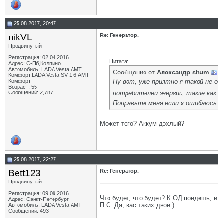
25.08.2017, 20:47
nikVL
Re: Генератор.
Продвинутый
Регистрация: 02.04.2016
Цитата:
Адрес: С-Пб,Колпино
Автомобиль: LADA Vesta АМТ
Сообщение от
Александр shum
Комфорт,LADA Vesta SV 1.6 АМТ
Ну вот, уже приятно я такой не о
Комфорт
Возраст: 55
потребителей энергии, такие как 
Сообщений: 2,787
Поправьте меня если я ошибаюсь.
Может того? Аккум дохлый?
25.08.2017, 22:27
Bett123
Re: Генератор.
Продвинутый
Регистрация: 09.09.2016
Что будет, что будет? К ОД поедешь, и
Адрес: Санкт-Петербург
П.С. Да, вас таких двое )
Автомобиль: LADA Vesta АМТ
Сообщений: 493