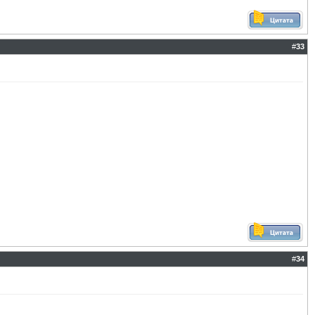
#
33
#
34