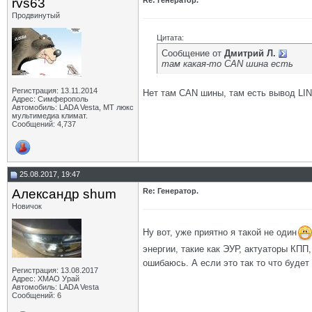
rvs63
Re: Генератор.
Продвинутый
Цитата:
Сообщение от
Дмитрий Л.
там какая-то CAN шина есть
Регистрация: 13.11.2014
Нет там CAN шины, там есть вывод LIN 
Адрес: Симферополь
Автомобиль: LADA Vesta, МТ люкс
мультимедиа климат.
Сообщений: 4,737
25.08.2017, 19:47
Александр shum
Re: Генератор.
Новичок
Ну вот, уже приятно я такой не один
энергии, такие как ЭУР, актуаторы КПП,
ошибаюсь. А если это так то что будет
Регистрация: 13.08.2017
Адрес: ХМАО Урай
Автомобиль: LADA Vesta
Сообщений: 6