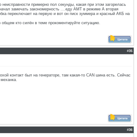
мер неисправности примерно пол секунды, какая при этом загорелась
 начал замечать закономерность ....еду АМТ в режиме А вторая
обка переключает на первую и вот он писк зуммера и красный АКБ на
 в общем кто силён в теме прокоментируйте ситуацию.
#
35
охой контакт был на генераторе, там какая-то CAN шина есть. Сейчас
 механка.
#
36