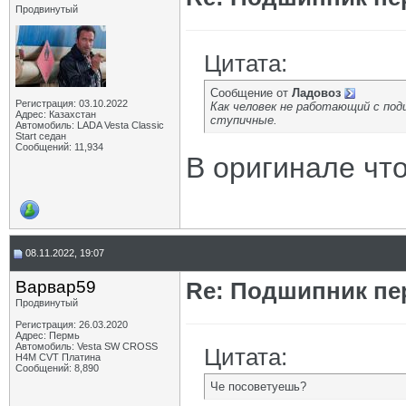
Продвинутый
Цитата:
Сообщение от
Ладовоз
Регистрация: 03.10.2022
Как человек не работающий с по
Адрес: Казахстан
ступичные.
Автомобиль: LADA Vesta Classic
Start седан
Сообщений: 11,934
В оригинале чт
08.11.2022, 19:07
Варвар59
Re: Подшипник пе
Продвинутый
Регистрация: 26.03.2020
Адрес: Пермь
Автомобиль: Vesta SW CROSS
Цитата:
H4M CVT Платина
Сообщений: 8,890
Че посоветуешь?