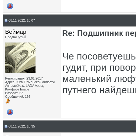
08.11.2022, 18:07
Веймар
Re: Подшипник пе
Продвинутый
Че посоветуешь
гудит, при пово
маленький люфт
Регистрация: 23.01.2017
Адрес: Юга Тюменской области
Автомобиль: LADA Vesta,
путнего найдеш
Комфорт Image
Возраст: 52
Сообщений: 166
08.11.2022, 18:35