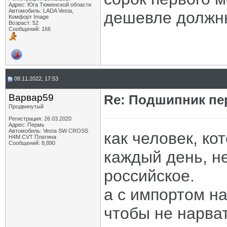
Адрес: Юга Тюменской области
Автомобиль: LADA Vesta,
дешевле должн
Комфорт Image
Возраст: 52
Сообщений: 166
08.11.2022, 17:53
Варвар59
Re: Подшипник пе
Продвинутый
Регистрация: 26.03.2020
Адрес: Пермь
Автомобиль: Vesta SW CROSS
как человек, к
H4M CVT Платина
Сообщений: 8,890
каждый день, н
российское.
а с импортом н
чтобы не нарват