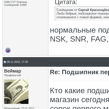
Цитата:
H4M CVT Платина
Сообщений: 8,890
Сообщение от
Сергей Краснощёк
Люди добрые, подскажите пожалус
сталкивался с такой фирмой, оче
нормальные под
NSK, SNR, FAG,
08.11.2022, 17:30
Веймар
Re: Подшипник пе
Продвинутый
Кто какие подш
магазин сегодня
сорок первого 
Регистрация: 23.01.2017