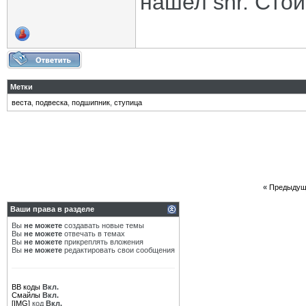
нашел snr. Стои
Метки
веста
,
подвеска
,
подшипник
,
ступица
«
Предыдущ
Ваши права в разделе
Вы
не можете
создавать новые темы
Вы
не можете
отвечать в темах
Вы
не можете
прикреплять вложения
Вы
не можете
редактировать свои сообщения
BB коды
Вкл.
Смайлы
Вкл.
[IMG]
код
Вкл.