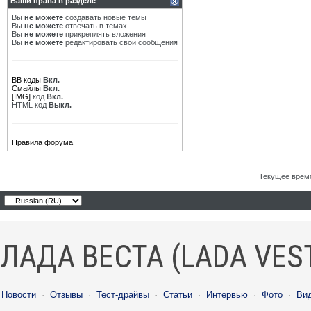
Ваши права в разделе
Вы
не можете
создавать новые темы
Вы
не можете
отвечать в темах
Вы
не можете
прикреплять вложения
Вы
не можете
редактировать свои сообщения
BB коды
Вкл.
Смайлы
Вкл.
[IMG]
код
Вкл.
HTML код
Выкл.
Правила форума
Текущее врем
ЛАДА ВЕСТА (LADA VES
Новости
·
Отзывы
·
Тест-драйвы
·
Статьи
·
Интервью
·
Фото
·
Ви