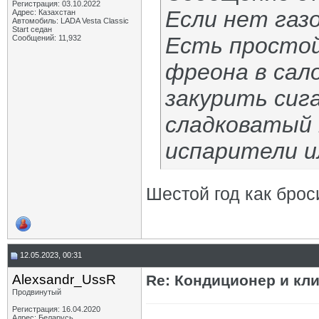
Регистрация: 03.10.2022
Если нет газ
Адрес: Казахстан
Автомобиль: LADA Vesta Classic
Start седан
Есть простой
Сообщений: 11,932
фреона в сал
закурить сиг
сладковатый 
испарители и
Шестой год как броси
12.05.2023, 00:31
Alexsandr_UssR
Re: Кондиционер и кли
Продвинутый
Регистрация: 16.04.2020
Адрес: Беларусь