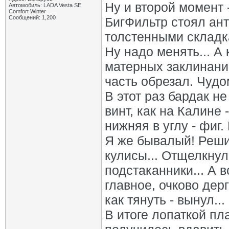
Ну и второй момент 
Автомобиль: LADA Vesta SE
Comfort Winter
Сообщений: 1,200
БигФильтр стоял ант
толстенными складк
Ну надо менять... А
матерных заклинани
часть обрезал. Чудо
В этот раз бардак не
винт, как на Калине 
нижняя в углу - фиг.
Я же бывалый! Решил
кулисы... Отщелкнул
подстаканники... А в
главное, очково дер
как тянуть - вынул..
В итоге лопаткой пл