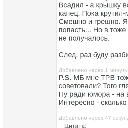
Всадил - а крышку вс
капец. Пока крутил-
Смешно и грешно. Я 
попасть... Но в тоже
не получалось.
След. раз буду разб
Добавлено через 1 минуту
P.S. МБ мне ТРВ тож
советовали? Того гл
Ну ради юмора - на 
Интересно - сколько 
Добавлено через 47 секун
Цитата: