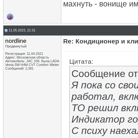
махнуть - вонище им
11.05.2023, 21:31
nordline
Re: Кондиционер и кли
Продвинутый
Регистрация: 11.04.2021
Адрес: Московская область
Цитата:
Автомобиль: JAC JS6. Была LADA
Vesta SW H4M CVT Comfort Winter
Сообщений: 2,391
Сообщение о
Я пока со сво
работал, вклю
ТО решил вкл
Индикатор го
С психу наех