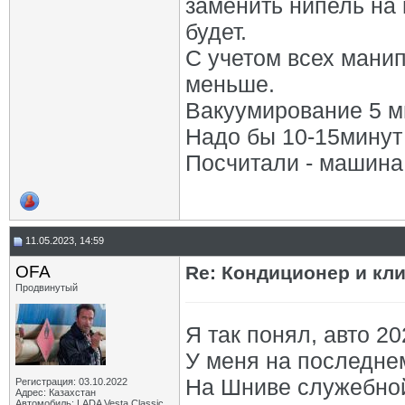
заменить нипель на 
будет.
С учетом всех манип
меньше.
Вакуумирование 5 мин
Надо бы 10-15минут
Посчитали - машина 
11.05.2023, 14:59
OFA
Re: Кондиционер и кли
Продвинутый
Я так понял, авто 20
У меня на последне
На Шниве служебной
Регистрация: 03.10.2022
Адрес: Казахстан
Автомобиль: LADA Vesta Classic