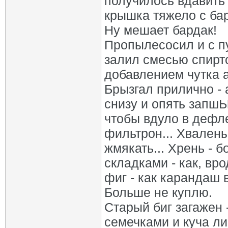
получилось вдавить 
крышка тяжело с бар
Ну мешает бардак!
Пропылесосил и с пу
залил смесью спирто
добавлением чутка 
Брызгал прилично -
снизу и опять запшЫ
чтобы вдуло в дефл
фильтрон... Хвалены
жмякать... Хрень - 
складками - как, вро
фиг - как карандаш 
Больше не куплю.
Старый биг загажен 
семечками и куча л