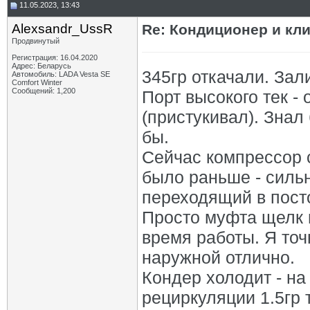
11.05.2023, 13:43
Alexsandr_UssR
Re: Кондиционер и кли
Продвинутый
Регистрация: 16.04.2020
Адрес: Беларусь
345гр откачали. Зали
Автомобиль: LADA Vesta SE
Comfort Winter
Сообщений: 1,200
Порт высокого тек - 
(пристукивал). Знал
бы.
Сейчас компрессор 
было раньше - сильн
переходящий в пост
Просто муфта щелк и
время работы. Я точ
наружной отлично.
Кондер холодит - на
рециркуляции 1.5гр