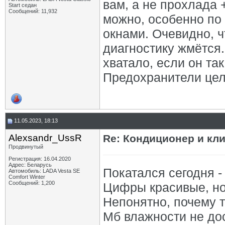
вам, а не прохлада 
Start седан
Сообщений: 11,932
можно, особенно по
окнами. Очевидно, чт
диагностику жмётся.
хватало, если он та
Предохранители целы
11.05.2023, 18:13
Alexsandr_UssR
Re: Кондиционер и кли
Продвинутый
Регистрация: 16.04.2020
Адрес: Беларусь
Покатался сегодня - и
Автомобиль: LADA Vesta SE
Comfort Winter
Сообщений: 1,200
Цифры красивые, но 
Непонятно, почему та
Мб влажности не до