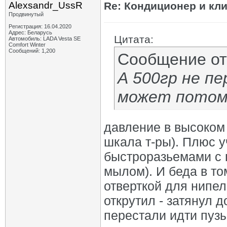
Alexsandr_UssR
Re: Кондиционер и кли
Продвинутый
Регистрация: 16.04.2020
Адрес: Беларусь
Цитата:
Автомобиль: LADA Vesta SE
Comfort Winter
Сообщений: 1,200
Сообщение о
А 500гр не п
может потом
давление в высоком 
шкала т-ры). Плюс у
быстроразьемами с п
мылом). И беда в то
отверткой для нипел
открутил - затянул д
перестали идти пуз