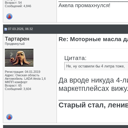
Возраст: 54
Акела промахнулся!
Сообщений: 4,846
07.03.2026, 06:32
Тартарен
Re: Моторные масла дл
Продвинутый
Цитата:
Не, ну оставили бы 4 литра тоже,
Регистрация: 04.01.2019
Адрес: Омская область
Да вроде никуда 4-л
Автомобиль: LADA Vesta 1,6
МКПП комфорт
Возраст: 65
маркетплейсах вижу
Сообщений: 3,604
_________________
Старый стал, лени