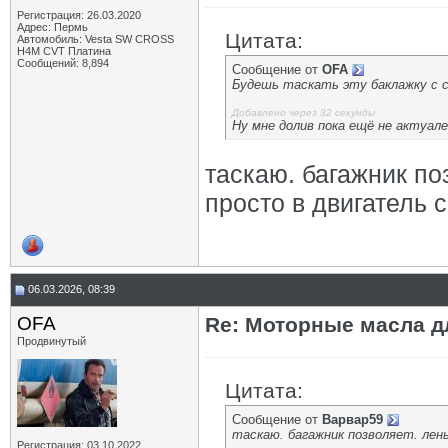
Регистрация: 26.03.2020
Адрес: Пермь
Цитата:
Автомобиль: Vesta SW CROSS
H4M CVT Платина
Сообщений: 8,894
Сообщение от
OFA
Будешь таскать эту баклажку с с
Добавлено через 32 секунды
Ну мне долив пока ещё не актуал
таскаю. багажник по
просто в двигатель 
06.03.2026, 08:39
OFA
Re: Моторные масла дл
Продвинутый
Цитата:
Сообщение от
Варвар59
таскаю. багажник позволяет. лен
Регистрация: 03.10.2022