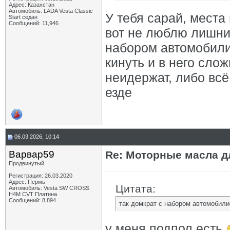
Адрес: Казахстан
Автомобиль: LADA Vesta Classic
У тебя сарай, места 
Start седан
Сообщений: 11,946
вот не люблю лишние
набором автомобили
кинуть и в него слож
неидержат, либо всё
езде
06.03.2026, 10:14
Варвар59
Re: Моторные масла дл
Продвинутый
Регистрация: 26.03.2020
Адрес: Пермь
Цитата:
Автомобиль: Vesta SW CROSS
H4M CVT Платина
Сообщений: 8,894
так домкрат с набором автомобили
у меня подпол есть