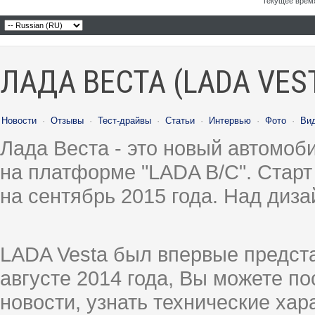
Текущее врем
ЛАДА ВЕСТА (LADA VES
Новости
·
Отзывы
·
Тест-драйвы
·
Статьи
·
Интервью
·
Фото
·
Ви
Лада Веста - это новый автомо
на платформе "LADA B/C". Старт
на сентябрь 2015 года. Над диз
LADA Vesta был впервые предст
августе 2014 года, Вы можете п
новости, узнать технические ха