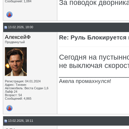
За поводок дворника
Сообщений: 1,084
13.02.2026, 18:00
АлексейФ
Re: Руль Блокируется н
Продвинутый
Сегодня на пустынно
не выключая скорост
_________________
Акела промахнулся!
Регистрация: 04.01.2024
Адрес: Тихвин
Автомобиль: Веста Седан 1,6
Лайф 24
Возраст: 54
Сообщений: 4,865
13.02.2026, 18:11