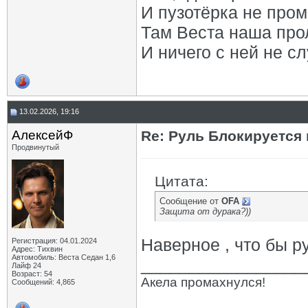
И пузотёрка не пром
Там Веста наша про
И ничего с ней не сл
13.02.2026, 19:16
АлексейФ
Re: Руль Блокируется н
Продвинутый
Цитата:
Сообщение от
OFA
Защита от дурака?))
Наверное , что бы р
Регистрация: 04.01.2024
Адрес: Тихвин
Автомобиль: Веста Седан 1,6
_________________
Лайф 24
Возраст: 54
Акела промахнулся!
Сообщений: 4,865