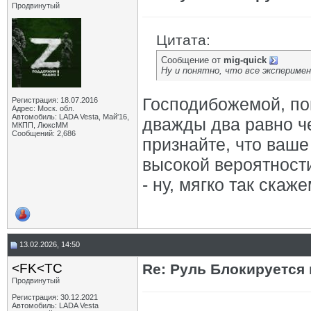
Продвинутый
Цитата:
Сообщение от
mig-quick
Ну и понятно, что все экспериме
Господибожемой, пон
Регистрация: 18.07.2016
Адрес: Моск. обл.
Автомобиль: LADA Vesta, Май'16,
дважды два равно че
МКПП, ЛюксММ
Сообщений: 2,686
признайте, что ваше
высокой вероятност
- ну, мягко так скаж
13.02.2026, 14:50
<FK<TC
Re: Руль Блокируется н
Продвинутый
Регистрация: 30.12.2021
Автомобиль: LADA Vesta