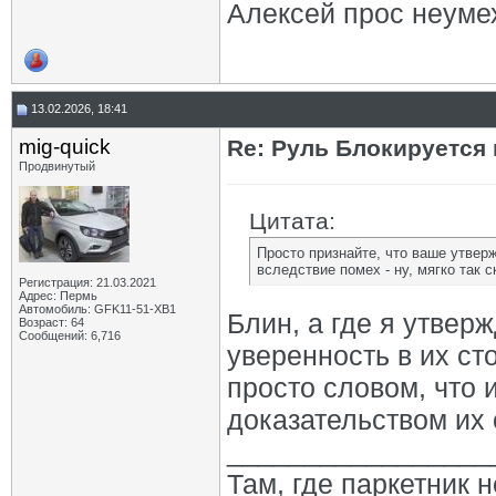
Алексей прос неуме
13.02.2026, 18:41
mig-quick
Re: Руль Блокируется н
Продвинутый
Цитата:
Просто признайте, что ваше утвер
вследствие помех - ну, мягко так 
Регистрация: 21.03.2021
Адрес: Пермь
Автомобиль: GFK11-51-ХВ1
Блин, а где я утвер
Возраст: 64
Сообщений: 6,716
уверенность в их ст
просто словом, что 
доказательством их 
_________________
Там, где паркетник 