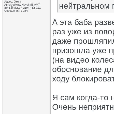
Адрес: Омск
нейтральном 
Автомобиль: Haval M6 АМТ
Белый Мыш + 21947-52-С11
Сообщений: 1,384
А эта баба раз
раз уже из пово
даже прошляпил
призошла уже п
(на видео колес
обоснование для
ходу блокироват
Я сам когда-то 
Очень неприятн