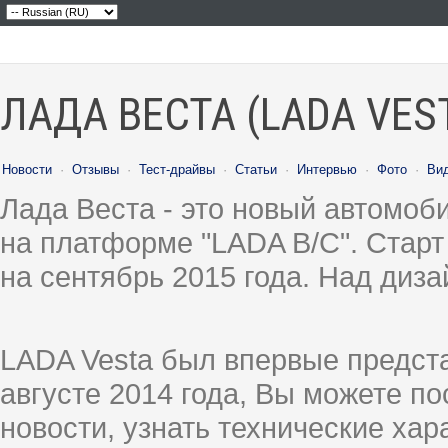
ЛАДА ВЕСТА (LADA VES
Новости
·
Отзывы
·
Тест-драйвы
·
Статьи
·
Интервью
·
Фото
·
Ви
Лада Веста - это новый автомо
на платформе "LADA B/C". Старт
на сентябрь 2015 года. Над диз
LADA Vesta был впервые предст
августе 2014 года, Вы можете п
новости, узнать технические ха