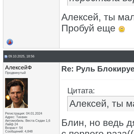
Алексей, ты ма
Пробуй еще
09.10.2025, 18:56
АлексейФ
Re: Руль Блокирует
Продвинутый
Цитата:
Алексей, ты 
Регистрация: 04.01.2024
Адрес: Тихвин
Блин, но ведь д
Автомобиль: Веста Седан 1,6
Лайф 24
Возраст: 54
с первого раза((
Сообщений: 4,848