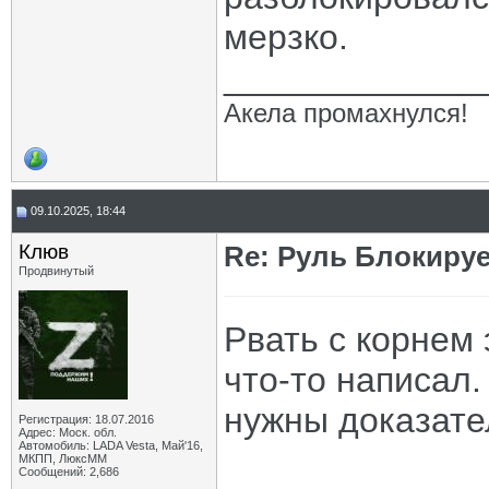
мерзко.
_____________
Акела промахнулся!
09.10.2025, 18:44
Клюв
Re: Руль Блокирует
Продвинутый
Рвать с корнем 
что-то написал
нужны доказате
Регистрация: 18.07.2016
Адрес: Моск. обл.
Автомобиль: LADA Vesta, Май'16,
МКПП, ЛюксММ
Сообщений: 2,686