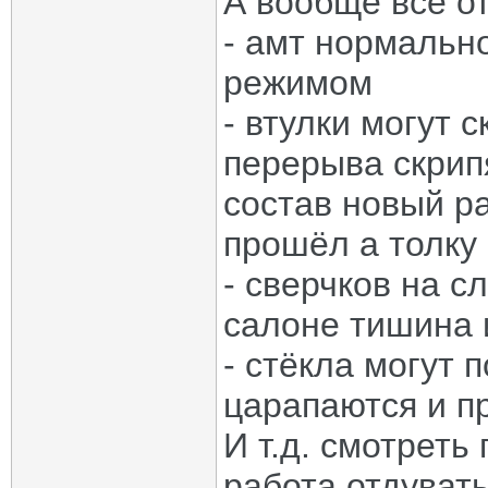
А вообще все от
- амт нормальн
режимом
- втулки могут с
перерыва скрип
состав новый ра
прошёл а толку
- сверчков на с
салоне тишина и
- стёкла могут п
царапаются и п
И т.д. смотреть
работа отдувать