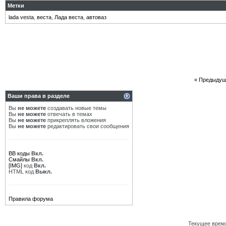
Метки
lada vesta
,
веста
,
Лада веста
,
автоваз
«
Предыдущ
Ваши права в разделе
Вы
не можете
создавать новые темы
Вы
не можете
отвечать в темах
Вы
не можете
прикреплять вложения
Вы
не можете
редактировать свои сообщения
BB коды
Вкл.
Смайлы
Вкл.
[IMG]
код
Вкл.
HTML код
Выкл.
Правила форума
Текущее врем