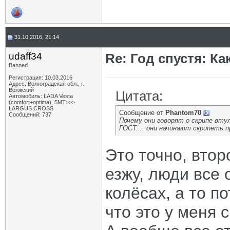
31.10.2016, 21:14
udaff34
Re: Год спустя: К
Banned
Регистрация: 10.03.2016
Адрес: Волгоградская обл., г.
Волжский
Цитата:
Автомобиль: LADA Vesta
(comfort+optima), 5МТ>>>
LARGUS CROSS
Сообщение от
Phantom70
Сообщений: 737
Почему они говорят о скрипе втул
ГОСТ.... они начинают скрипеть 
Это точно, втор
езжу, люди все
колёсах, а то п
что это у меня с