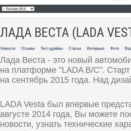
ЛАДА ВЕСТА (LADA VES
Новости
·
Отзывы
·
Тест-драйвы
·
Статьи
·
Интервью
·
Фото
·
Ви
Лада Веста - это новый автомо
на платформе "LADA B/C". Старт
на сентябрь 2015 года. Над диз
LADA Vesta был впервые предст
августе 2014 года, Вы можете п
новости, узнать технические ха