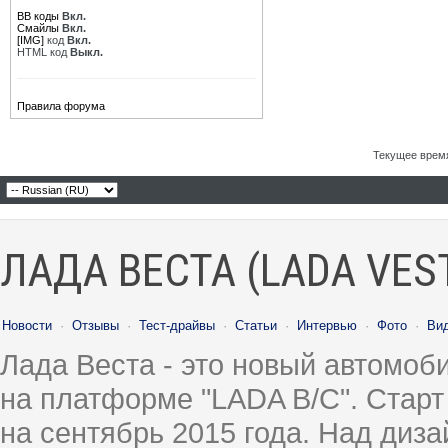
BB коды
Вкл.
Смайлы
Вкл.
[IMG]
код
Вкл.
HTML код
Выкл.
Правила форума
Текущее врем
ЛАДА ВЕСТА (LADA VES
Новости
·
Отзывы
·
Тест-драйвы
·
Статьи
·
Интервью
·
Фото
·
Ви
Лада Веста - это новый автомо
на платформе "LADA B/C". Старт
на сентябрь 2015 года. Над диз