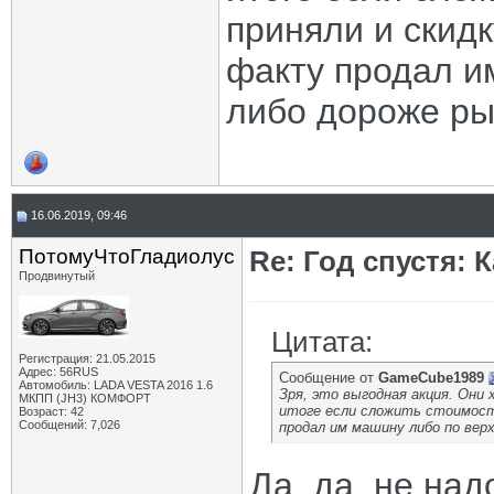
приняли и скидк
факту продал и
либо дороже ры
16.06.2019, 09:46
ПотомуЧтоГладиолус
Re: Год спустя: 
Продвинутый
Цитата:
Регистрация: 21.05.2015
Адрес: 56RUS
Сообщение от
GameCube1989
Автомобиль: LADA VESTA 2016 1.6
Зря, это выгодная акция. Они
МКПП (JH3) КОМФОРТ
итоге если сложить стоимость
Возраст: 42
Сообщений: 7,026
продал им машину либо по вер
Да, да, не над