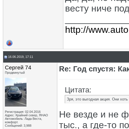
весту ниче по
____________
http://www.auto
16.06.2019, 17:11
Сергей 74
Re: Год спустя: К
Продвинутый
Цитата:
Зря, это выгодная акция. Они хот
Не везде и не ф
Регистрация: 02.04.2016
Адрес: Крайний север, ЯНАО
Автомобиль: Лада Веста,
тыс., а где-то п
комфорт.
Сообщений: 3,988