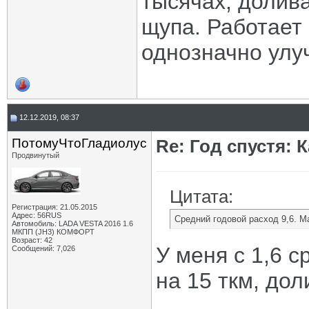
тысячах, долива
щупа. Работает 
однозначно улу
12.12.2019, 08:37
ПотомуЧтоГладиолус
Re: Год спустя: 
Продвинутый
Цитата:
Регистрация: 21.05.2015
Адрес: 56RUS
Средний годовой расход 9,6. Ма
Автомобиль: LADA VESTA 2016 1.6
МКПП (JH3) КОМФОРТ
Возраст: 42
У меня с 1,6 с
Сообщений: 7,026
на 15 ткм, дол
____________