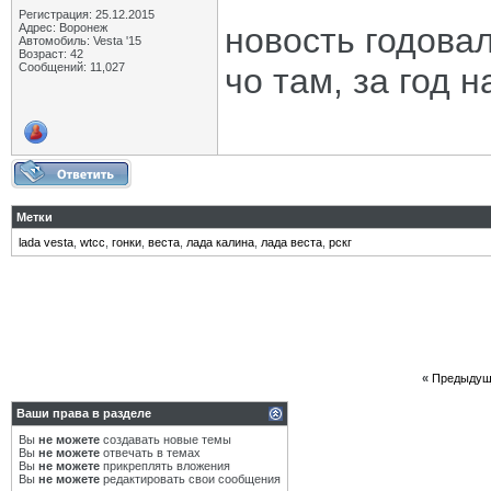
Регистрация: 25.12.2015
Адрес: Воронеж
новость годова
Автомобиль: Vesta '15
Возраст: 42
Сообщений: 11,027
чо там, за год 
Метки
lada vesta
,
wtcc
,
гонки
,
веста
,
лада калина
,
лада веста
,
рскг
«
Предыдущ
Ваши права в разделе
Вы
не можете
создавать новые темы
Вы
не можете
отвечать в темах
Вы
не можете
прикреплять вложения
Вы
не можете
редактировать свои сообщения