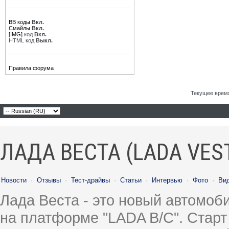
BB коды
Вкл.
Смайлы
Вкл.
[IMG]
код
Вкл.
HTML код
Выкл.
Правила форума
Текущее врем
ЛАДА ВЕСТА (LADA VES
Новости
·
Отзывы
·
Тест-драйвы
·
Статьи
·
Интервью
·
Фото
·
Ви
Лада Веста - это новый автомо
на платформе "LADA B/C". Старт