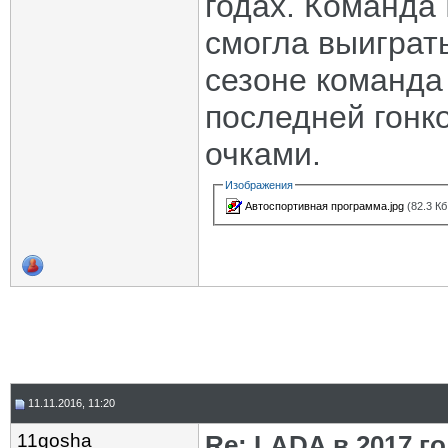
годах. Команда
смогла выиграт
сезоне команда
последней гонко
очками.
Изображения
Автоспортивная программа.jpg
(82.3 Кб
11.11.2016, 11:20
11gosha
Re: LADA в 2017 г