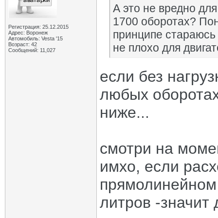
А это не вредно дл
1700 оборотах? Пон
Регистрация: 25.12.2015
принципе стараюсь н
Адрес: Воронеж
Автомобиль: Vesta '15
Возраст: 42
не плохо для двигат
Сообщений: 11,027
если без нагруз
любых оборотах,
ниже...
смотри на моме
имхо, если расх
прямолинейном 
литров -значит 