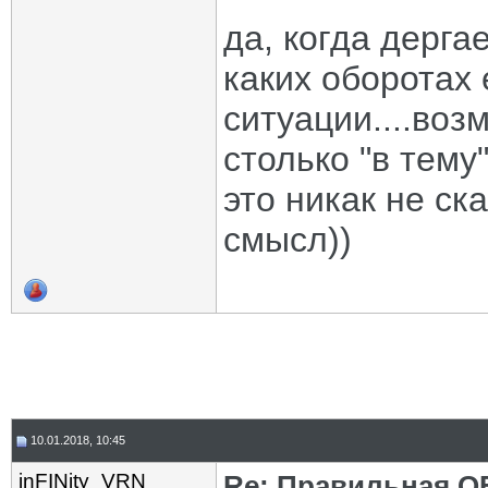
да, когда дерг
каких оборотах 
ситуации....воз
столько "в тему"
это никак не ска
смысл))
10.01.2018, 10:45
inFINity_VRN
Re: Правильная 