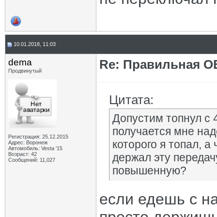
10.01.2018, 11:03
dema
Re: Правильная 
Продвинутый
Цитата:
Допустим топнул с 4
получается мне над
Регистрация: 25.12.2015
которого я топал, а
Адрес: Воронеж
Автомобиль: Vesta '15
Возраст: 42
держал эту передач
Сообщений: 11,027
повышенную?
если едешь с на