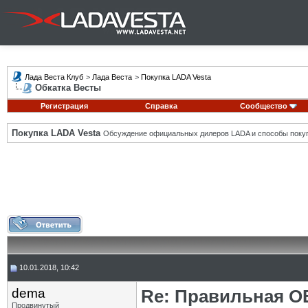
Лада Веста Клуб
>
Лада Веста
>
Покупка LADA Vesta
Обкатка Весты
Регистрация
Справка
Сообщество
Покупка LADA Vesta
Обсуждение официальных дилеров LADA и способы покуп
10.01.2018, 10:42
dema
Re: Правильная 
Продвинутый