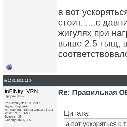
а вот ускорятьс
стоит......с дав
жигулях при на
выше 2.5 тыщ, 
соответствовал
10.01.2018, 11:34
inFINity_VRN
Re: Правильная 
Продвинутый
Регистрация: 12.06.2017
Адрес: Воронеж
Автомобиль: Skoda Octavia, Lada
Цитата:
Vesta SW 1.6 AMT
Возраст: 35
Сообщений: 6,355
а вот ускоряться с т