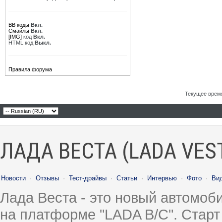
BB коды
Вкл.
Смайлы
Вкл.
[IMG]
код
Вкл.
HTML код
Выкл.
Правила форума
Текущее врем
ЛАДА ВЕСТА (LADA VES
Новости
·
Отзывы
·
Тест-драйвы
·
Статьи
·
Интервью
·
Фото
·
Ви
Лада Веста - это новый автомо
на платформе "LADA B/C". Старт