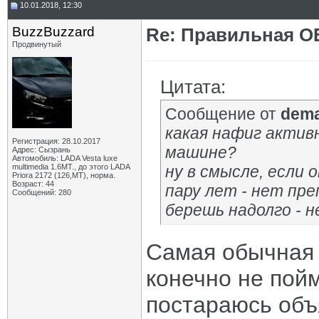
10.01.2018, 12:30
BuzzBuzzard
Re: Правильная 
Продвинутый
Цитата:
Сообщение от
dem
какая нафиг активн
Регистрация: 28.10.2017
машине?
Адрес: Сызрань
Автомобиль: LADA Vesta luxe
multimedia 1.6MT., до этого LADA
ну в смысле, если 
Priora 2172 (126,MT), норма.
Возраст: 44
пару лет - нет пр
Сообщений: 280
берешь надолго - н
Самая обычная 
конечно не пойм
постараюсь объя