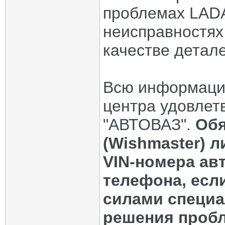
проблемах LADA
неисправностях
качестве деталей
Всю информаци
центра удовлет
"АВТОВАЗ".
Обя
(Wishmaster) 
VIN-номера ав
телефона, есл
силами специ
решения пробл