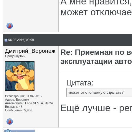
А мне нравится,
может отключа
06.02.2016, 09:09
Дмитрий_Воронеж
Re: Приемная по в
Продвинутый
эксплуатации авт
Цитата:
может отключаемую сделать?
Регистрация: 01.04.2015
Адрес: Воронеж
Автомобиль: Lada VESTA Life'24
Ещё лучше - ре
Возраст: 48
Сообщений: 5,936