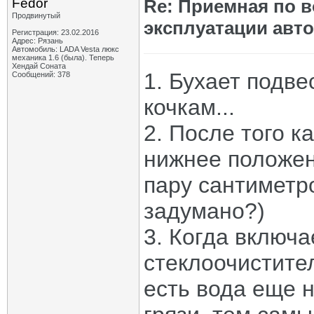
Fedor
Re: Приемная по в
Продвинутый
эксплуатации авт
Регистрация: 23.02.2016
Адрес: Рязань
Автомобиль: LADA Vesta люкс
механика 1.6 (была). Теперь
Хендай Соната
1. Бухает подве
Сообщений: 378
кочкам...
2. После того к
нижнее положен
пару сантиметро
задумано?)
3. Когда включ
стеклоочистител
есть вода еще н