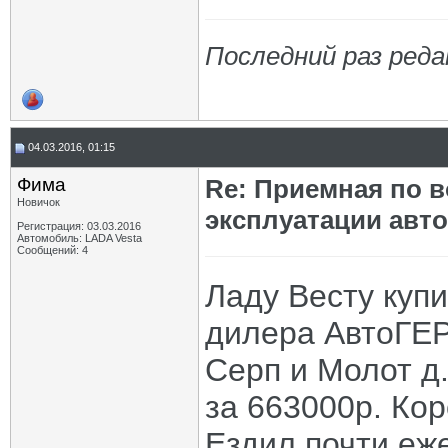
Последний раз редак
04.03.2016, 01:15
Фима
Re: Приемная по в
Новичок
эксплуатации авт
Регистрация: 03.03.2016
Автомобиль: LADA Vesta
Сообщений: 4
Ладу Весту куп
дилера АвтоГЕР
Серп и Молот д
за 663000р. Кор
Ездил почти еже