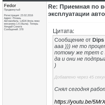
Fedor
Re: Приемная по в
Продвинутый
эксплуатации авт
Регистрация: 23.02.2016
Адрес: Рязань
Автомобиль: LADA Vesta люкс
механика 1.6 (была). Теперь
Хендай Соната
Цитата:
Сообщений: 378
Сообщение от
Dips
ааа ))) не то проц
потому же трет с з
да и они не подпр
)
Добавлено через 45 секу
Снял сегодня рабо
https://youtu.be/5