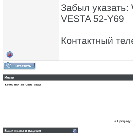
Забыл указать
VESTA 52-Y69
Контактный тел
Метки
качество
,
автоваз
,
лада
«
Предыдущ
Ваши права в разделе