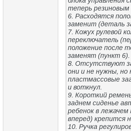
блока управления 
теперь резиновым 
6. Расходятся поло
заменит (деталь за
7. Кожух рулевой к
переключатель (пе
положение после т
заменят (пункт 6).
8. Отсутствуют за
они и не нужны, но
пластмассовые заг
и воткнул.
9. Короткий ремен
заднем сиденье авт
ребенок в лежачем
вперед) крепится 
10. Ручка регулир