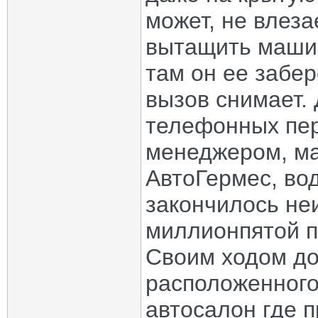
может, не влез
вытащить машин
там он ее забере
вызов снимает.
телефонных пер
менеджером, ма
АвтоГермес, во
закончилось неи
миллионпятой п
Своим ходом до
расположенного
автосалон где 