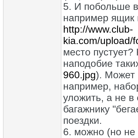
5. И побольше в
например ящик в
http://www.club-
kia.com/upload/f
место пустует? 
наподобие таки
960.jpg
). Может
например, набо
уложить, а не в
багажнику "бега
поездки.
6. можно (но не