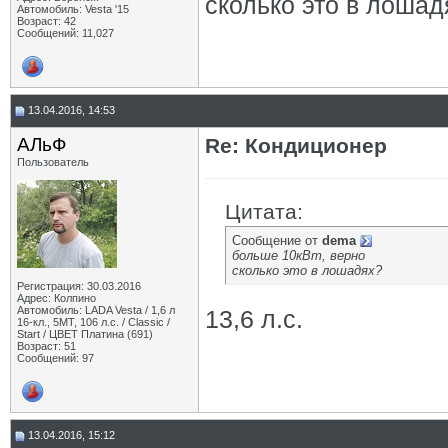
сколько это в лошад
Автомобиль: Vesta '15
Возраст: 42
Сообщений: 11,027
13.04.2016, 14:53
АЛьФ
Re: Кондиционер
Пользователь
Цитата:
Сообщение от
dema
больше 10кВт, верно
сколько это в лошадях?
Регистрация: 30.03.2016
Адрес: Колпино
Автомобиль: LADA Vesta / 1,6 л
13,6 л.с.
16-кл., 5МТ, 106 л.с. / Classic /
Start / ЦВЕТ Платина (691)
Возраст: 51
Сообщений: 97
13.04.2016, 15:12