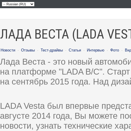
ЛАДА ВЕСТА (LADA VES
Новости
·
Отзывы
·
Тест-драйвы
·
Статьи
·
Интервью
·
Фото
·
Ви
Лада Веста - это новый автомо
на платформе "LADA B/C". Старт
на сентябрь 2015 года. Над диз
LADA Vesta был впервые предст
августе 2014 года, Вы можете п
новости, узнать технические ха