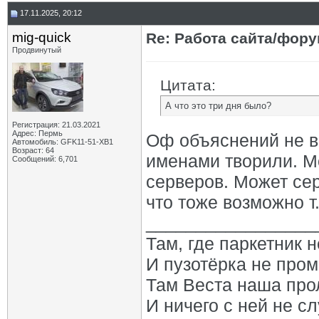
17.11.2025, 20:12
mig-quick
Re: Работа сайта/фор
Продвинутый
Цитата:
А что это три дня было?
Регистрация: 21.03.2021
Адрес: Пермь
Оф объяснений не в
Автомобиль: GFK11-51-ХВ1
Возраст: 64
именами творили. М
Сообщений: 6,701
серверов. Может се
что тоже возможно т
_________________
Там, где паркетник 
И пузотёрка не пром
Там Веста наша про
И ничего с ней не сл