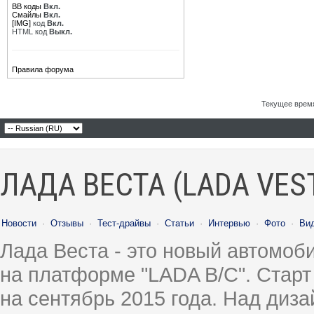
BB коды
Вкл.
Смайлы
Вкл.
[IMG]
код
Вкл.
HTML код
Выкл.
Правила форума
Текущее врем
ЛАДА ВЕСТА (LADA VES
Новости
·
Отзывы
·
Тест-драйвы
·
Статьи
·
Интервью
·
Фото
·
Ви
Лада Веста - это новый автомо
на платформе "LADA B/C". Старт
на сентябрь 2015 года. Над диз