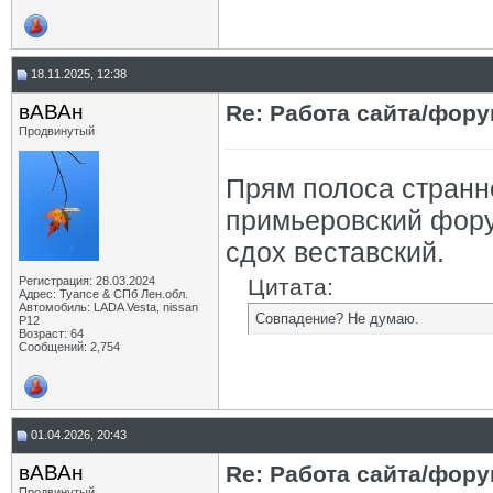
18.11.2025, 12:38
вАВАн
Re: Работа сайта/фор
Продвинутый
Прям полоса странн
примьеровский форум
сдох веставский.
Регистрация: 28.03.2024
Цитата:
Адрес: Туапсе & СПб Лен.обл.
Автомобиль: LADA Vesta, nissan
Совпадение? Не думаю.
P12
Возраст: 64
Сообщений: 2,754
01.04.2026, 20:43
вАВАн
Re: Работа сайта/фор
Продвинутый