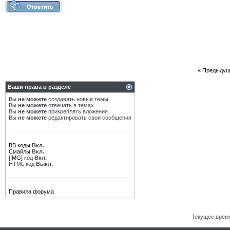
«
Предыдущ
Ваши права в разделе
Вы
не можете
создавать новые темы
Вы
не можете
отвечать в темах
Вы
не можете
прикреплять вложения
Вы
не можете
редактировать свои сообщения
BB коды
Вкл.
Смайлы
Вкл.
[IMG]
код
Вкл.
HTML код
Выкл.
Правила форума
Текущее врем