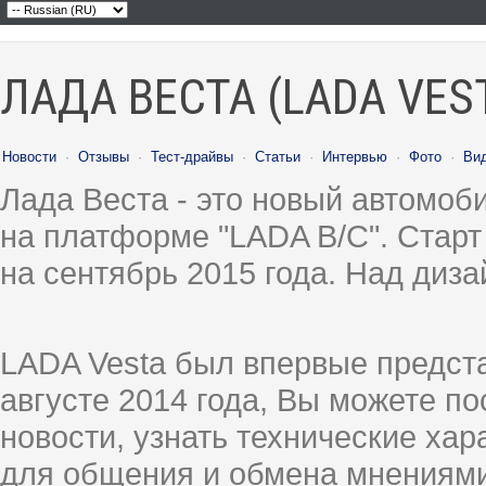
ЛАДА ВЕСТА (LADA VES
Новости
·
Отзывы
·
Тест-драйвы
·
Статьи
·
Интервью
·
Фото
·
Ви
Лада Веста - это новый автомо
на платформе "LADA B/C". Старт
на сентябрь 2015 года. Над диз
LADA Vesta был впервые предст
августе 2014 года, Вы можете п
новости, узнать технические ха
для общения и обмена мнениями