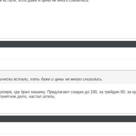
 встали, хоть даже и цены не много снизились.
ически встали, хоть даже и цены не много снизились.
лера, где брал машину. Предлагают скидки до 100, за трейдин 60, за кр
понятное дело, настал штиль.