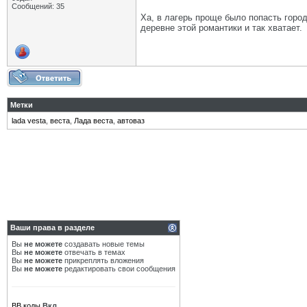
Сообщений: 35
Ха, в лагерь проще было попасть город
деревне этой романтики и так хватает.
Метки
lada vesta
,
веста
,
Лада веста
,
автоваз
Ваши права в разделе
Вы
не можете
создавать новые темы
Вы
не можете
отвечать в темах
Вы
не можете
прикреплять вложения
Вы
не можете
редактировать свои сообщения
BB коды
Вкл.