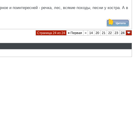
ое и поинтересней - речка, лес, всякие походы, песни у костра. А в
Страница 24 из 24
«
Первая
<
14
20
21
22
23
24