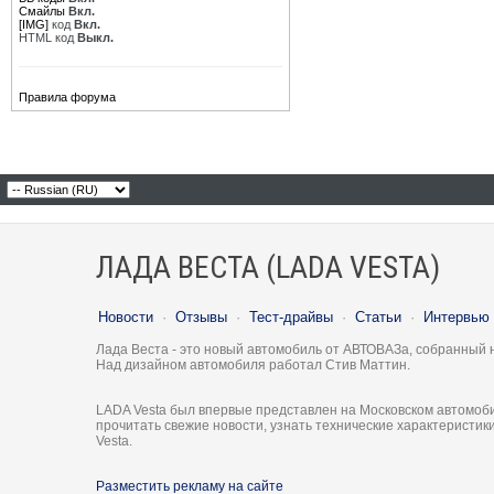
Смайлы
Вкл.
[IMG]
код
Вкл.
HTML код
Выкл.
Правила форума
ЛАДА ВЕСТА (LADA VESTA)
Новости
·
Отзывы
·
Тест-драйвы
·
Статьи
·
Интервью
Лада Веста - это новый автомобиль от АВТОВАЗа, собранный 
Над дизайном автомобиля работал Стив Маттин.
LADA Vesta был впервые представлен на Московском автомоби
прочитать свежие новости, узнать технические характеристи
Vesta.
Разместить рекламу на сайте