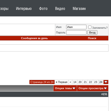
бзоры
Интервью
Фото
Видео
Магазин
Имя
Запомнить?
Пароль
Сообщения за день
Поиск
Страница 24 из 24
«
Первая
<
14
20
21
22
23
24
Опции темы
Опции просмотра
#
231