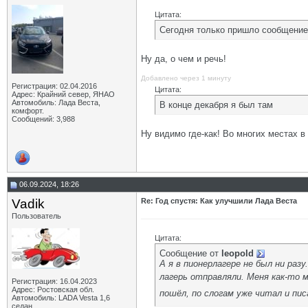
Цитата:
Сегодня только пришло сообщение 
Ну да, о чем и речь!
Добавлено через 1 минуту
Регистрация: 02.04.2016
Цитата:
Адрес: Крайний север, ЯНАО
Автомобиль: Лада Веста,
В конце декабря я был там
комфорт.
Сообщений: 3,988
Ну видимо где-как! Во многих местах в 
06.09.2024, 18:26
Vadik
Re: Год спустя: Как улучшили Лада Веста
Пользователь
Цитата:
Сообщение от
leopold
А я в пионерлагере не был ни разу
лагерь отправляли. Меня как-то 
Регистрация: 16.04.2023
Адрес: Ростовская обл.
пошёл, по слогам уже читал и пис
Автомобиль: LADA Vesta 1,6
седан