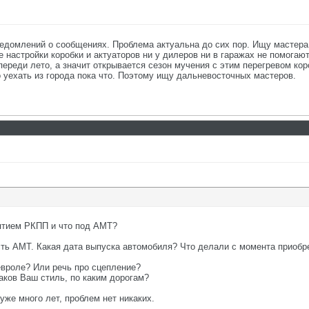
ведомлений о сообщениях. Проблема актуальна до сих пор. Ищу мастер
 настройки коробки и актуаторов ни у дилеров ни в гаражах не помогаю
переди лето, а значит открывается сезон мучения с этим перегревом коро
о уехать из города пока что. Поэтому ищу дальневосточных мастеров.
нятием РКПП и что под АМТ?
сть АМТ. Какая дата выпуска автомобиля? Что делали с момента приобр
вроле? Или речь про сцепление?
аков Ваш стиль, по каким дорогам?
 уже много лет, проблем нет никаких.