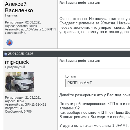
Алексей
Re: Замена робота на амт
Василенко
Новичок
Очень, странно. Не получал никаких у
Регистрация: 02.08.2021
Съедает сцепление за 20тысяч. Никакие
Адрес: Благовещенск
первые звоночки, что умирает сцепа. В
Автомобиль: LADA Vesta 1.8 РКПП
устраивает, но немогу на столько долг
Сообщений: 6
25.04.2025, 08:06
mig-quick
Re: Замена робота на амт
Продвинутый
Цитата:
РКПП на АМТ
Давайте разберёмся что у Вас под по
Регистрация: 21.03.2021
Адрес: Пермь
По сути роботизированная КПП это и е
Автомобиль: GFK11-51-ХВ1
владения)?
Возраст: 64
Сообщений: 6,706
Как вообще поставили КПП от Нивы Ше
В каких режимах Вы ездите и вообще к
У друга есть такая же связка 1,8+АМТ,
__________________