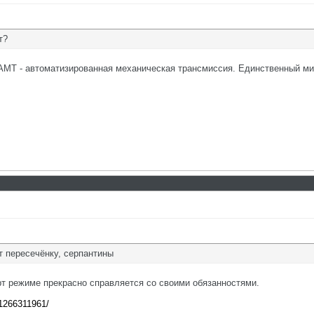
т?
 АМТ - автоматизированная механическая трансмиссия. Единственный ми
 пересечёнку, серпантины
орт режиме прекрасно справляется со своими обязанностями.
81266311961/