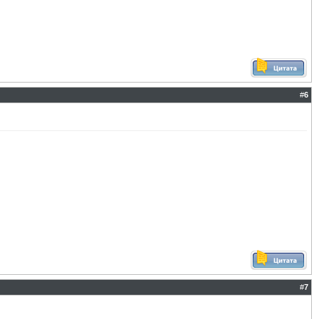
#
6
#
7