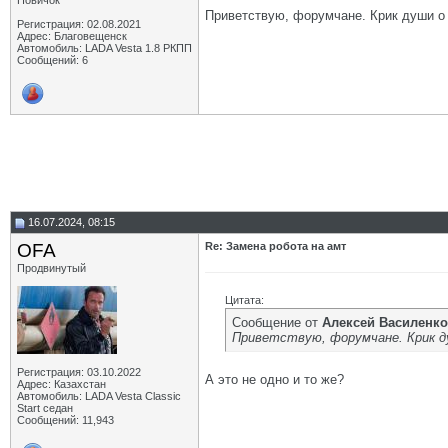
Новичок
Приветствую, форумчане. Крик души о 
Регистрация: 02.08.2021
Адрес: Благовещенск
Автомобиль: LADA Vesta 1.8 РКПП
Сообщений: 6
16.07.2024, 08:15
OFA
Re: Замена робота на амт
Продвинутый
Цитата:
Сообщение от
Алексей Василенко
Приветствую, форумчане. Крик д
Регистрация: 03.10.2022
А это не одно и то же?
Адрес: Казахстан
Автомобиль: LADA Vesta Classic
Start седан
Сообщений: 11,943