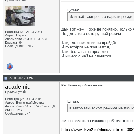
Продвинутый
Цитата:
Или всё таки речь о вариаторе идё
Дык вот жеж. Тоже не понятно. Только
Регистрация: 21.03.2021
Но для этого есть ручной режим.
Адрес: Пермь
__________________
Автомобиль: GFK11-51-ХВ1
Там, где паркетник не пройдёт
Возраст: 64
Сообщений: 6,706
И пузотёрка не промчится,
Там Веста наша пролетит
И ничего с ней не случится!
25.04.2025, 13:45
academic
Re: Замена робота на амт
Продвинутый
Регистрация: 30.04.2019
Цитата:
Адрес: Волгоград\Москва
Автомобиль: Vesta SW Cross 1,8,
в автоматическом режиме не любит
АКПП, ГБО
Сообщений: 677
хм. не заметил никаких проблем. в сп
__________________
https://www.drive2.ru/r/lada/vesta_s...00