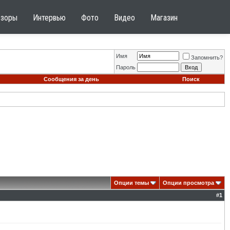
бзоры
Интервью
Фото
Видео
Магазин
Имя
Запомнить?
Пароль
Сообщения за день
Поиск
Опции темы
Опции просмотра
#
1