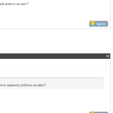
ой робота на амт?
#
2
тся заменой робота на амт?