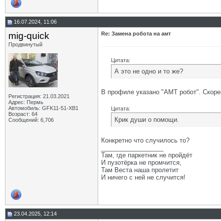
16.07.2024, 11:06
mig-quick
Re: Замена робота на амт
Продвинутый
Цитата:
А это не одно и то же?
В профиле указано "АМТ робот". Скоре
Регистрация: 21.03.2021
Адрес: Пермь
Автомобиль: GFK11-51-ХВ1
Цитата:
Возраст: 64
Крик души о помощи.
Сообщений: 6,706
Конкретно что случилось то?
__________________
Там, где паркетник не пройдёт
И пузотёрка не промчится,
Там Веста наша пролетит
И ничего с ней не случится!
23.04.2025, 12:14