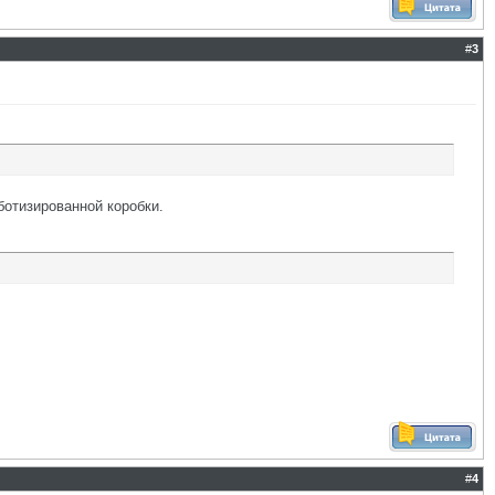
#
3
ботизированной коробки.
#
4