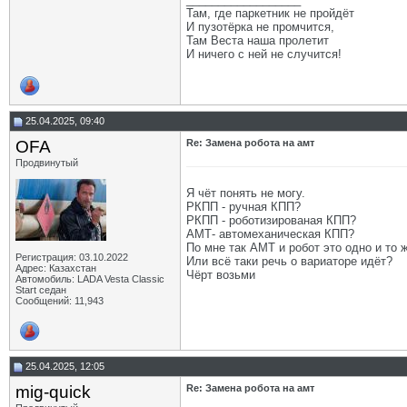
Там, где паркетник не пройдёт
И пузотёрка не промчится,
Там Веста наша пролетит
И ничего с ней не случится!
25.04.2025, 09:40
OFA
Re: Замена робота на амт
Продвинутый
Я чёт понять не могу.
РКПП - ручная КПП?
РКПП - роботизированая КПП?
АМТ- автомеханическая КПП?
По мне так АМТ и робот это одно и то 
Регистрация: 03.10.2022
Или всё таки речь о вариаторе идёт?
Адрес: Казахстан
Чёрт возьми
Автомобиль: LADA Vesta Classic
Start седан
Сообщений: 11,943
25.04.2025, 12:05
mig-quick
Re: Замена робота на амт