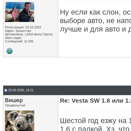
Ну если как слон, о
выборе авто, не нап
лучше и для авто и 
Регистрация: 03.10.2022
Адрес: Казахстан
Автомобиль: LADA Vesta Classic
Start седан
Сообщений: 11,936
29.06.2026, 19:21
Вишер
Re: Vesta SW 1.6 или 1
Продвинутый
Шестой год езжу на 1
1,6 с палкой. Хз, ч