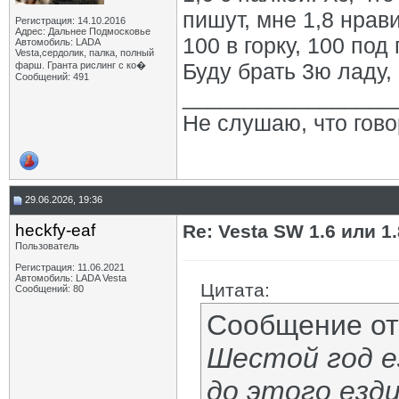
пишут, мне 1,8 нрав
Регистрация: 14.10.2016
Адрес: Дальнее Подмосковье
100 в горку, 100 под
Автомобиль: LADA
Vesta,сердолик, палка, полный
Буду брать 3ю ладу, 
фарш. Гранта рислинг с ко�
Сообщений: 491
_________________
Не слушаю, что гово
29.06.2026, 19:36
heckfy-eaf
Re: Vesta SW 1.6 или 1
Пользователь
Регистрация: 11.06.2021
Автомобиль: LADA Vesta
Цитата:
Сообщений: 80
Сообщение о
Шестой год ез
до этого езди