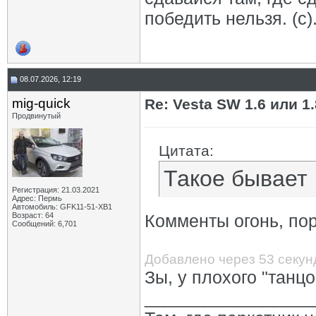
победить нельзя. (с)
08.07.2026, 12:19
mig-quick
Re: Vesta SW 1.6 или 1
Продвинутый
Цитата:
Такое бывает
Регистрация: 21.03.2021
Адрес: Пермь
Автомобиль: GFK11-51-ХВ1
Возраст: 64
Комменты огонь, пор
Сообщений: 6,701
Добавлено через 53 секу
Зы, у плохого "танцо
_________________