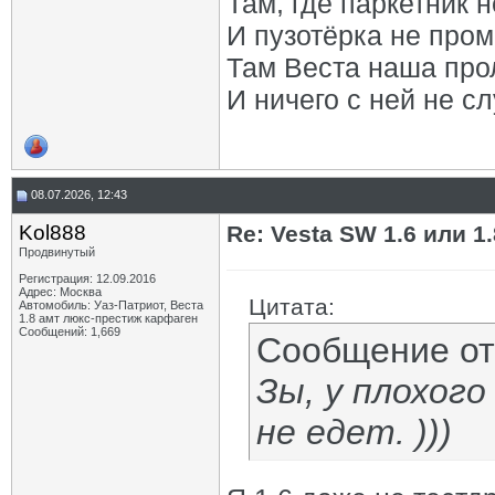
Там, где паркетник 
И пузотёрка не пром
Там Веста наша про
И ничего с ней не сл
08.07.2026, 12:43
Kol888
Re: Vesta SW 1.6 или 1
Продвинутый
Регистрация: 12.09.2016
Адрес: Москва
Цитата:
Автомобиль: Уаз-Патриот, Веста
1.8 амт люкс-престиж карфаген
Сообщений: 1,669
Сообщение о
Зы, у плохого
не едет. )))