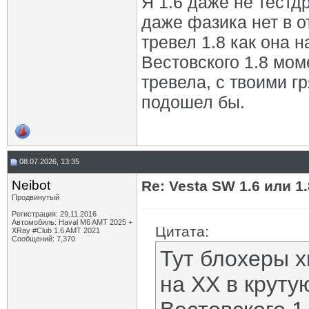
Я 1.6 даже не тестд
даже фазика нет в о
тревел 1.8 как она н
Вестовского 1.8 мом
тревела, с твоими г
подошел бы.
08.07.2026, 13:35
Neibot
Re: Vesta SW 1.6 или 1
Продвинутый
Регистрация: 29.11.2016
Автомобиль: Haval M6 AMT 2025 +
Цитата:
XRay #Club 1.6 AMT 2021
Сообщений: 7,370
Тут блохеры х
на ХХ в крутую