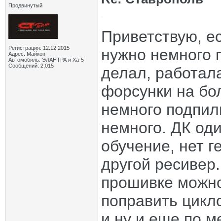
Продвинутый
Приветствую, е
Регистрация: 12.12.2015
нужно немного 
Адрес: Майкоп
Автомобиль: ЭЛАНТРА и Ха-5
Сообщений: 2,015
делал, работал
форсунки на бо
немного подпил
немного. ДК оди
обучение, нет г
другой ресивер
прошивке можно
поправить цикло
и ну и еще по 