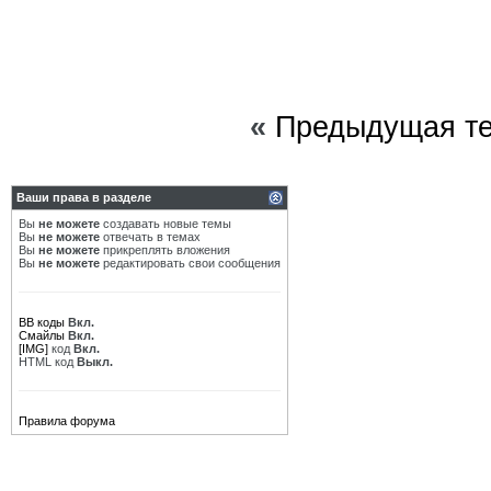
«
Предыдущая т
Ваши права в разделе
Вы
не можете
создавать новые темы
Вы
не можете
отвечать в темах
Вы
не можете
прикреплять вложения
Вы
не можете
редактировать свои сообщения
BB коды
Вкл.
Смайлы
Вкл.
[IMG]
код
Вкл.
HTML код
Выкл.
Правила форума