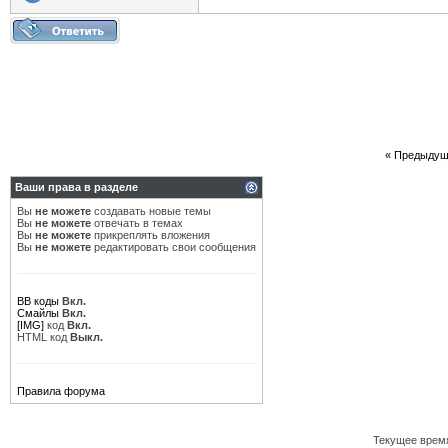
«
Предыдущ
Ваши права в разделе
Вы
не можете
создавать новые темы
Вы
не можете
отвечать в темах
Вы
не можете
прикреплять вложения
Вы
не можете
редактировать свои сообщения
BB коды
Вкл.
Смайлы
Вкл.
[IMG]
код
Вкл.
HTML код
Выкл.
Правила форума
Текущее врем