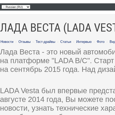
ЛАДА ВЕСТА (LADA VES
Новости
·
Отзывы
·
Тест-драйвы
·
Статьи
·
Интервью
·
Фото
·
Ви
Лада Веста - это новый автомо
на платформе "LADA B/C". Старт
на сентябрь 2015 года. Над диз
LADA Vesta был впервые предст
августе 2014 года, Вы можете п
новости, узнать технические ха