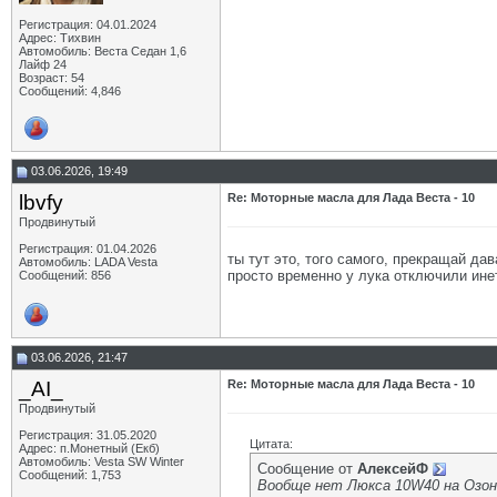
Регистрация: 04.01.2024
Адрес: Тихвин
Автомобиль: Веста Седан 1,6
Лайф 24
Возраст: 54
Сообщений: 4,846
03.06.2026, 19:49
lbvfy
Re: Моторные масла для Лада Веста - 10
Продвинутый
Регистрация: 01.04.2026
ты тут это, того самого, прекращай да
Автомобиль: LADA Vesta
просто временно у лука отключили ине
Сообщений: 856
03.06.2026, 21:47
_AI_
Re: Моторные масла для Лада Веста - 10
Продвинутый
Регистрация: 31.05.2020
Цитата:
Адрес: п.Монетный (Екб)
Автомобиль: Vesta SW Winter
Сообщение от
АлексейФ
Сообщений: 1,753
Вообще нет Люкса 10W40 на Озоне