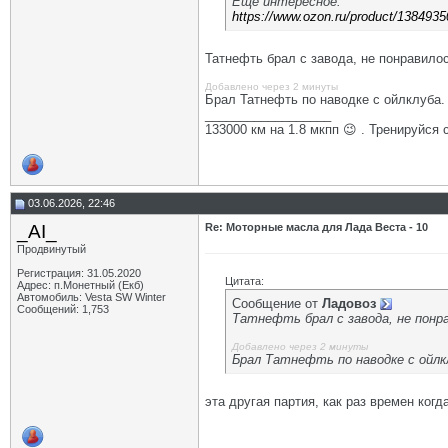
Ещё интересное:
https://www.ozon.ru/product/1384935
Татнефть брал с завода, не понравилос
Добавлено через 2 минуты
Брал Татнефть по наводке с ойлклуба.
__________________
133000 км на 1.8 мкпп 😉 . Тренируйся 
03.06.2026, 22:46
_AI_
Re: Моторные масла для Лада Веста - 10
Продвинутый
Регистрация: 31.05.2020
Цитата:
Адрес: п.Монетный (Екб)
Автомобиль: Vesta SW Winter
Сообщение от
Ладовоз
Сообщений: 1,753
Татнефть брал с завода, не понр
Добавлено через 2 минуты
Брал Татнефть по наводке с ойлк
эта другая партия, как раз времен когд