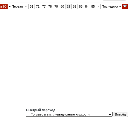
из 90
«
Первая
<
31
71
77
78
79
80
81
82
83
84
85
>
Последняя
»
Быстрый переход