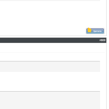
#
809