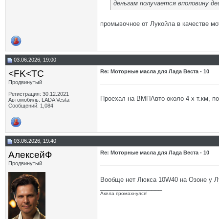
деньгам получается вполовину де
промывочное от Лукойла в качестве мо
03.06.2026, 19:00
<FK<TC
Re: Моторные масла для Лада Веста - 10
Продвинутый
Регистрация: 30.12.2021
Проехал на ВМПАвто около 4-х т.км, по
Автомобиль: LADA Vesta
Сообщений: 1,084
03.06.2026, 19:40
АлексейФ
Re: Моторные масла для Лада Веста - 10
Продвинутый
Вообще нет Люкса 10W40 на Озоне у Лу
__________________
Акела промахнулся!