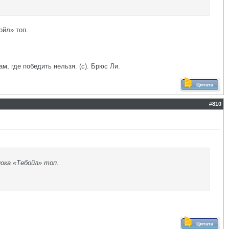
ойл» топ.
ам, где победить нельзя. (с). Брюс Ли.
#
810
ока «Тебойл» топ.