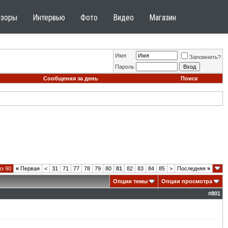
бзоры
Интервью
Фото
Видео
Магазин
Имя
Запомнить?
Пароль
Сообщения за день
Поиск
из 90
«
Первая
<
31
71
77
78
79
80
81
82
83
84
85
>
Последняя
»
Опции темы
Опции просмотра
#
801