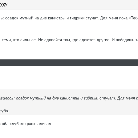
007/
ь: осадок мутный на дне канистры и гидрики стучат. Для меня пока «Теб
с теми, кто сильнее. Не сдавайся там, где сдаются другие. И победишь т
авилось: осадок мутный на дне канистры и гидрики стучат. Для меня п
луба.
а ойл клуб его расхваливал....