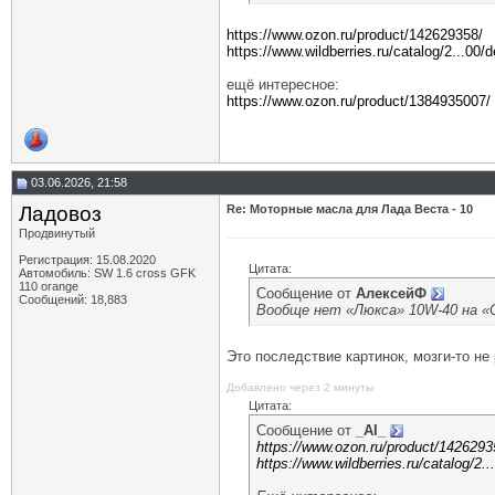
https://www.ozon.ru/product/142629358/
https://www.wildberries.ru/catalog/2...00/d
ещё интересное:
https://www.ozon.ru/product/1384935007/
03.06.2026, 21:58
Ладовоз
Re: Моторные масла для Лада Веста - 10
Продвинутый
Регистрация: 15.08.2020
Цитата:
Автомобиль: SW 1.6 cross GFK
110 orange
Сообщение от
АлексейФ
Сообщений: 18,883
Вообще нет «Люкса» 10W-40 на «О
Это последствие картинок, мозги-то не 
Добавлено через 2 минуты
Цитата:
Сообщение от
_AI_
https://www.ozon.ru/product/1426293
https://www.wildberries.ru/catalog/2..