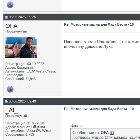
03.06.2026, 09:25
OFA
Re: Моторные масла для Лада Веста - 10
Продвинутый
Попалось масло Unix кажись, синтетика
вполовину дешевле Лука
Регистрация: 03.10.2022
Адрес: Казахстан
Автомобиль: LADA Vesta Classic
Start седан
Сообщений: 11,946
03.06.2026, 09:49
_AI_
Re: Моторные масла для Лада Веста - 10
Продвинутый
Регистрация: 31.05.2020
Цитата:
Адрес: п.Монетный (Екб)
Автомобиль: Vesta SW Winter
Сообщение от
OFA
Сообщений: 1,753
Попалось масло Unix кажись, син