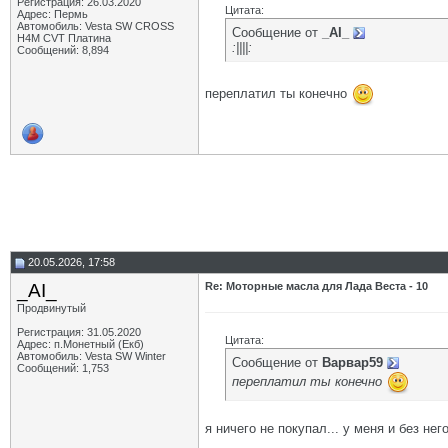
Регистрация: 26.03.2020
Цитата:
Адрес: Пермь
Автомобиль: Vesta SW CROSS
Сообщение от
_AI_
H4M CVT Платина
:||||:
Сообщений: 8,894
переплатил ты конечно
20.05.2026, 17:58
_AI_
Re: Моторные масла для Лада Веста - 10
Продвинутый
Регистрация: 31.05.2020
Цитата:
Адрес: п.Монетный (Екб)
Автомобиль: Vesta SW Winter
Сообщение от
Варвар59
Сообщений: 1,753
переплатил ты конечно
я ничего не покупал... у меня и без нег