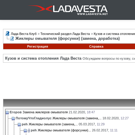
Лада Веста Клуб
>
Технический раздел Лада Веста
>
Кузов и система отоплени
Жиклеры омывателя (форсунки) (замена, доработка)
Регистрация
Справка
Кузов и система отопления Лада Веста
Обсуждаем вопросы по кузову, си
Егоров
Замена жиклеров омывателя
21.02.2020,
18:47
ПотомуЧтоГладиолус
Жиклеры омывателя (замена,...
18.02.2020,
12:27
peh
Жиклеры омывателя (замена,...
05.03.2017,
11:29
peh
Жиклеры омывателя (форсунки)...
26.02.2017,
11:11