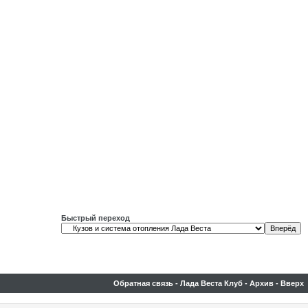
Быстрый переход
Обратная связь
-
Лада Веста Клуб
-
Архив
-
Вверх