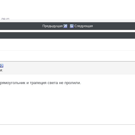
,
09:41
Предыдущая
Следующая
м.
Прямоугольник и трапеция света не пролили.