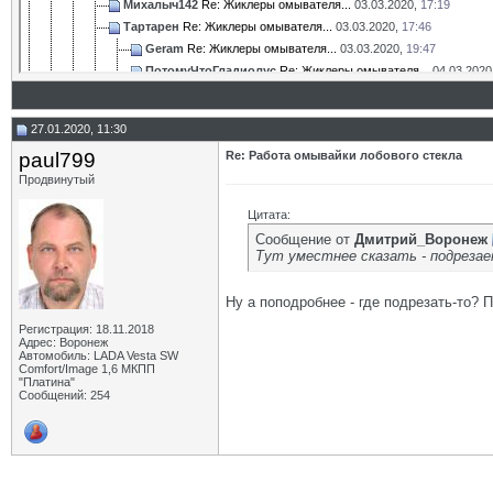
Михалыч142
Re: Жиклеры омывателя...
03.03.2020,
17:19
Тартарен
Re: Жиклеры омывателя...
03.03.2020,
17:46
Geram
Re: Жиклеры омывателя...
03.03.2020,
19:47
ПотомуЧтоГладиолус
Re: Жиклеры омывателя...
04.03.2020
niyazx
Re: Жиклеры омывателя...
06.03.2020,
16:01
Дополнительные ответы в подтемах
27.01.2020, 11:30
водитель
Re: Жиклеры омывателя...
29.03.2020,
19:51
paul799
Re: Работа омывайки лобового стекла
Dimaprodvor
Re: Жиклеры омывателя...
31.03.2020,
08:59
Продвинутый
водитель
Re: Жиклеры омывателя...
31.03.2020,
11:21
sal
Re: Жиклеры омывателя...
31.03.2020,
12:58
Цитата:
Козьма
Re: Жиклеры омывателя...
31.03.2020,
18:28
Сообщение от
Дмитрий_Воронеж
Mystery26
Re: Жиклеры омывателя...
01.04.2020,
08:49
Тут уместнее сказать - подрезае
Дополнительные ответы в подтемах
Дополнительные ответы в подтемах
Ну а поподробнее - где подрезать-то? 
Parenek
Re: Жиклеры омывателя...
22.04.2020,
16:33
Регистрация: 18.11.2018
Генадий
Re: Жиклеры омывателя...
22.04.2020,
19:02
Адрес: Воронеж
Автомобиль: LADA Vesta SW
Дополнительные ответы в подтемах
Comfort/Image 1,6 МКПП
MichaeL
Re: Жиклеры омывателя...
23.04.2020,
10:19
"Платина"
Сообщений: 254
Дополнительные ответы в подтемах
Geram
Re: Жиклеры омывателя...
23.04.2020,
15:08
MichaeL
Re: Жиклеры омывателя...
23.04.2020,
15:12
Тартарен
Re: Жиклеры омывателя...
12.06.2020,
18:15
Миколаич
Re: Жиклеры омывателя...
14.06.2020,
19:02