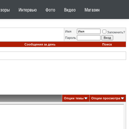
бзоры
Интервью
Фото
Видео
Магазин
Имя
Запомнить?
Пароль
Сообщения за день
Поиск
Опции темы
Опции просмотра