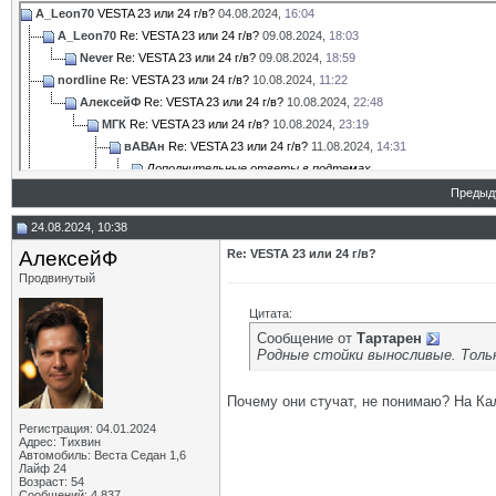
A_Leon70
VESTA 23 или 24 г/в?
04.08.2024,
16:04
A_Leon70
Re: VESTA 23 или 24 г/в?
09.08.2024,
18:03
Never
Re: VESTA 23 или 24 г/в?
09.08.2024,
18:59
nordline
Re: VESTA 23 или 24 г/в?
10.08.2024,
11:22
АлексейФ
Re: VESTA 23 или 24 г/в?
10.08.2024,
22:48
МГК
Re: VESTA 23 или 24 г/в?
10.08.2024,
23:19
вАВАн
Re: VESTA 23 или 24 г/в?
11.08.2024,
14:31
Дополнительные ответы в подтемах
ВЮВ
Re: VESTA 23 или 24 г/в?
11.08.2024,
16:09
Предыд
hoh89
Re: VESTA 23 или 24 г/в?
14.08.2024,
13:00
24.08.2024, 10:38
A_Leon70
Re: VESTA 23 или 24 г/в?
15.08.2024,
14:06
АлексейФ
Re: VESTA 23 или 24 г/в?
OFA
Re: VESTA 23 или 24 г/в?
10.08.2024,
13:17
Продвинутый
A_Leon70
Re: VESTA 23 или 24 г/в?
12.08.2024,
17:26
АлексейФ
Re: VESTA 23 или 24 г/в?
11.08.2024,
16:47
Цитата:
вАВАн
Re: VESTA 23 или 24 г/в?
11.08.2024,
21:29
Сообщение от
Тартарен
Ладовоз
Re: VESTA 23 или 24 г/в?
11.08.2024,
22:27
Родные стойки выносливые. Тольк
OFA
Re: VESTA 23 или 24 г/в?
12.08.2024,
20:56
A_Leon70
Re: VESTA 23 или 24 г/в?
13.08.2024,
09:07
Почему они стучат, не понимаю? На Кал
МГК
Re: VESTA 23 или 24 г/в?
13.08.2024,
10:02
Регистрация: 04.01.2024
A_Leon70
Re: VESTA 23 или 24 г/в?
13.08.2024,
10:45
Адрес: Тихвин
Автомобиль: Веста Седан 1,6
Дополнительные ответы в подтемах
Лайф 24
OFA
Re: VESTA 23 или 24 г/в?
13.08.2024,
15:12
Возраст: 54
Сообщений: 4,837