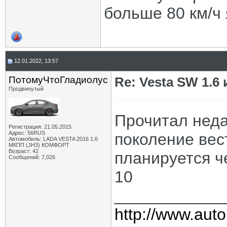
больше 80 км/ч 
12.01.2022, 13:57
ПотомуЧтоГладиолус
Re: Vesta SW 1.6 
Продвинутый
Прочитал неда
Регистрация: 21.05.2015
Адрес: 56RUS
поколение ве
Автомобиль: LADA VESTA 2016 1.6
МКПП (JH3) КОМФОРТ
Возраст: 42
планируется че
Сообщений: 7,026
10
____________
http://www.auto