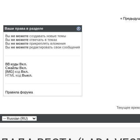
«
Предыдущ
Ваши права в разделе
Вы
не можете
создавать новые темы
Вы
не можете
отвечать в темах
Вы
не можете
прикреплять вложения
Вы
не можете
редактировать свои сообщения
BB коды
Вкл.
Смайлы
Вкл.
[IMG]
код
Вкл.
HTML код
Выкл.
Правила форума
Текущее врем