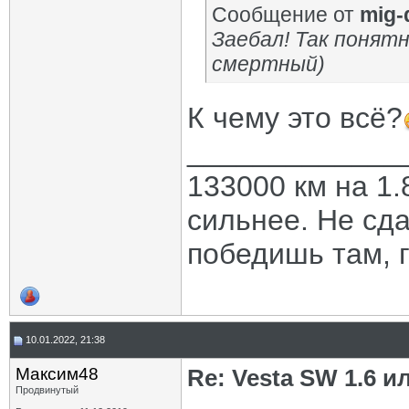
Сообщение от
mig-
Заебал! Так понятно
смертный)
К чему это всё?
_____________
133000 км на 1.
сильнее. Не сда
победишь там, г
10.01.2022, 21:38
Максим48
Re: Vesta SW 1.6 и
Продвинутый