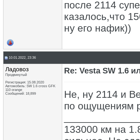
после 2114 супе
казалось,что 15
ну его нафик))
10.01.2022, 23:36
Ладовоз
Re: Vesta SW 1.6 и
Продвинутый
Регистрация: 15.08.2020
Автомобиль: SW 1.6 cross GFK
110 orange
Не, ну 2114 и В
Сообщений: 18,899
по ощущениям р
_____________
133000 км на 1.