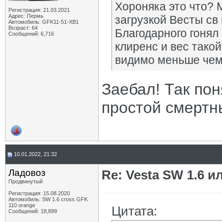
Хороняка это что? 
Регистрация: 21.03.2021
Адрес: Пермь
загрузкой Весты св 
Автомобиль: GFK11-51-ХВ1
Возраст: 64
Благодарного гонял 
Сообщений: 6,716
клиренс и вес такой
видимо меньше чем
Заебал! Так пон
простой смертн
10.01.2022, 21:32
Ладовоз
Re: Vesta SW 1.6 и
Продвинутый
Регистрация: 15.08.2020
Автомобиль: SW 1.6 cross GFK
110 orange
Цитата:
Сообщений: 18,899