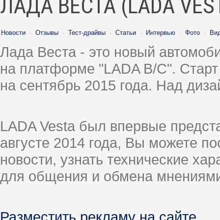
ЛАДА ВЕСТА (LADA VES
Новости
·
Отзывы
·
Тест-драйвы
·
Статьи
·
Интервью
·
Фото
·
Ви
Лада Веста - это новый автомо
на платформе "LADA B/C". Старт
на сентябрь 2015 года. Над диз
LADA Vesta был впервые предст
августе 2014 года, Вы можете п
новости, узнать технические ха
для общения и обмена мнениями
Разместить рекламу на сайте