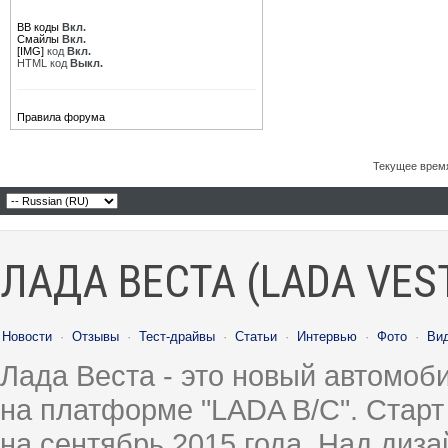
BB коды
Вкл.
Смайлы
Вкл.
[IMG]
код
Вкл.
HTML код
Выкл.
Правила форума
Текущее врем
ЛАДА ВЕСТА (LADA VES
Новости
·
Отзывы
·
Тест-драйвы
·
Статьи
·
Интервью
·
Фото
·
Ви
Лада Веста - это новый автомо
на платформе "LADA B/C". Старт
на сентябрь 2015 года. Над диз