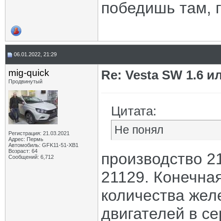
победишь там, г
06.01.2022, 21:29
mig-quick
Re: Vesta SW 1.6 и
Продвинутый
Цитата:
Не понял
Регистрация: 21.03.2021
Адрес: Пермь
Автомобиль: GFK11-51-ХВ1
Возраст: 64
производство 2
Сообщений: 6,712
21129. Конечная
количества желе
двигателей в с