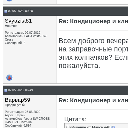
02.05.2023, 00:20
Svyazist81
Re: Кондиционер и кли
Новичок
Регистрация: 09.07.2019
Автомобиль: LADA Vesta SW
Всем доброго вечера
Cross
Сообщений: 2
на заправочные пор
этих колпачков? Ес
пожалуйста.
02.05.2023, 06:49
Варвар59
Re: Кондиционер и кли
Продвинутый
Регистрация: 26.03.2020
Адрес: Пермь
Цитата:
Автомобиль: Vesta SW CROSS
H4M CVT Платина
Сообщений: 8,894
Сообщение от
Максим48