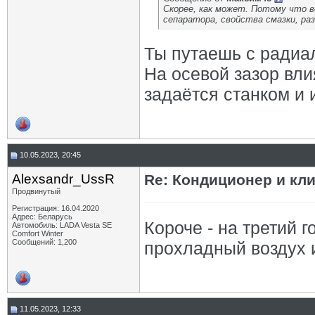
Скорее, как может. Потому что в
сепаратора, свойства смазки, ра
Ты путаешь с радиа
На осевой зазор вли
задаётся станком и 
10.05.2023, 20:45
Alexsandr_UssR
Re: Кондиционер и кли
Продвинутый
Регистрация: 16.04.2020
Адрес: Беларусь
Короче - на третий г
Автомобиль: LADA Vesta SE
Comfort Winter
Сообщений: 1,200
прохладный воздух и
11.05.2023, 12:33