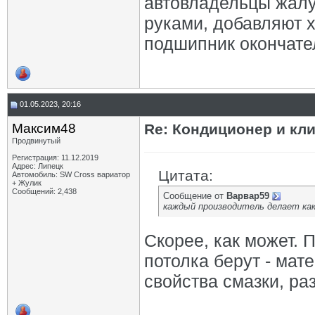
автовладельцы жалу
руками, добавляют 
подшипник окончате
01.05.2023, 20:16
Максим48
Re: Кондиционер и кли
Продвинутый
Регистрация: 11.12.2019
Адрес: Липецк
Цитата:
Автомобиль: SW Cross вариатор
+ Жулик
Сообщений: 2,438
Сообщение от
Варвар59
каждый производитель делает как
Скорее, как может. 
потолка берут - мат
свойства смазки, ра