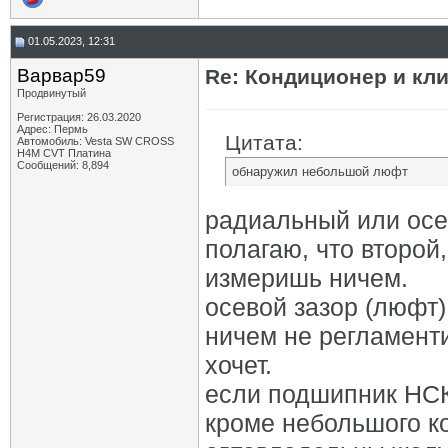
01.05.2023, 12:31
Варвар59
Re: Кондиционер и кли
Продвинутый
Регистрация: 26.03.2020
Адрес: Пермь
Цитата:
Автомобиль: Vesta SW CROSS
H4M CVT Платина
Сообщений: 8,894
обнаружил небольшой люфт
радиальный или ос
полагаю, что второй,
измеришь ничем.
осевой зазор (люфт
ничем не регламент
хочет.
если подшипник НСК 
кроме небольшого ко