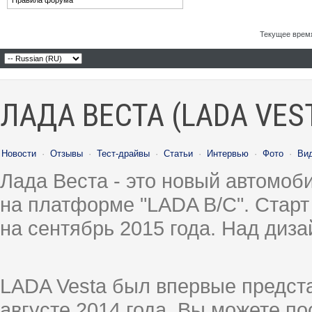
Правила форума
Текущее врем
ЛАДА ВЕСТА (LADA VES
Новости
·
Отзывы
·
Тест-драйвы
·
Статьи
·
Интервью
·
Фото
·
Ви
Лада Веста - это новый автомо
на платформе "LADA B/C". Старт
на сентябрь 2015 года. Над диз
LADA Vesta был впервые предст
августе 2014 года, Вы можете п