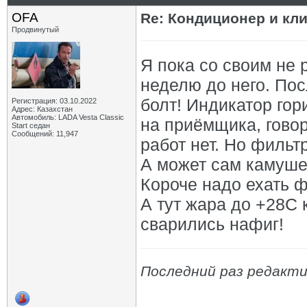
OFA
Re: Кондиционер и кли
Продвинутый
Я пока со своим не 
неделю до него. Пос
болт! Индикатор гори
Регистрация: 03.10.2022
Адрес: Казахстан
Автомобиль: LADA Vesta Classic
на приёмщика, говор
Start седан
Сообщений: 11,947
работ нет. Но фильт
А может сам камуше
Короче надо ехать ф
А тут жара до +28С 
сварились нафиг!
Последний раз редакти