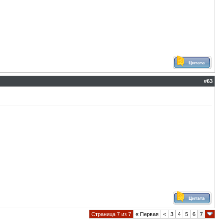
#
63
Страница 7 из 7
«
Первая
<
3
4
5
6
7