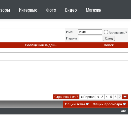
бзоры
Интервью
Фото
Видео
Магазин
Имя
Запомнить?
Пароль
Сообщения за день
Поиск
Страница 7 из 7
«
Первая
<
3
4
5
6
7
Опции темы
Опции просмотра
#
61