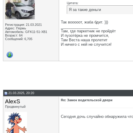
Цитата:
Я за такие деньги
Так вооооот, жаба бдит. )))
Регистрация: 21.03.2021
__________________
Адрес: Пермь
Там, где паркетник не пройдёт
Автомобиль: GFK11-51-ХВ1
И пузотёрка не промчится,
Возраст: 64
Сообщений: 6,705
Там Веста наша пролетит
И ничего с ней не случится!
21.03.2025, 20:20
AlexS
Re: Замок водительской двери
Продвинутый
Сегодня дочь случайно обнаружила что