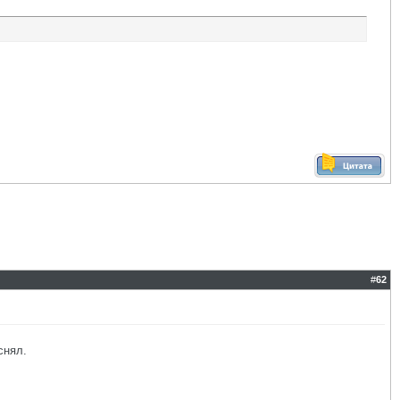
#
62
снял.