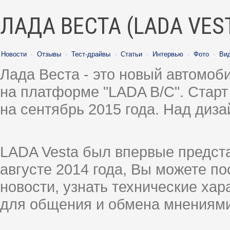
ЛАДА ВЕСТА (LADA VES
Новости
·
Отзывы
·
Тест-драйвы
·
Статьи
·
Интервью
·
Фото
·
Ви
Лада Веста - это новый автомо
на платформе "LADA B/C". Старт
на сентябрь 2015 года. Над диз
LADA Vesta был впервые предст
августе 2014 года, Вы можете п
новости, узнать технические ха
для общения и обмена мнениями