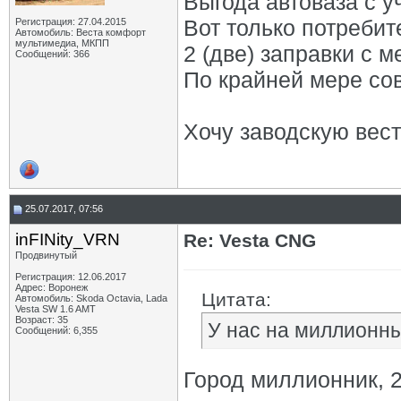
Выгода автоваза с у
Вот только потребит
Регистрация: 27.04.2015
Автомобиль: Веста комфорт
мультимедиа, МКПП
2 (две) заправки с м
Сообщений: 366
По крайней мере со
Хочу заводскую вест
25.07.2017, 07:56
inFINity_VRN
Re: Vesta CNG
Продвинутый
Регистрация: 12.06.2017
Адрес: Воронеж
Цитата:
Автомобиль: Skoda Octavia, Lada
Vesta SW 1.6 AMT
Возраст: 35
У нас на миллионны
Сообщений: 6,355
Город миллионник, 2