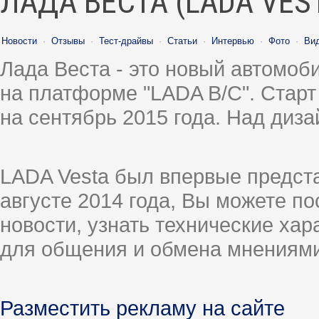
ЛАДА ВЕСТА (LADA VES
Новости
·
Отзывы
·
Тест-драйвы
·
Статьи
·
Интервью
·
Фото
·
Ви
Лада Веста - это новый автомо
на платформе "LADA B/C". Старт
на сентябрь 2015 года. Над диз
LADA Vesta был впервые предст
августе 2014 года, Вы можете п
новости, узнать технические ха
для общения и обмена мнениями
Разместить рекламу на сайте