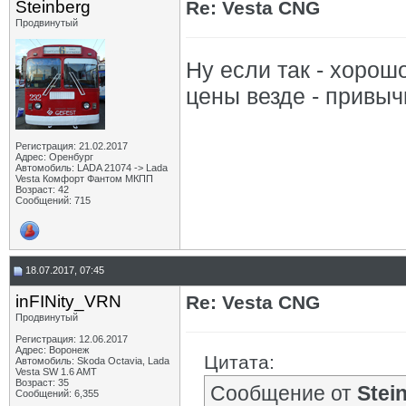
Steinberg
Re: Vesta CNG
Продвинутый
Ну если так - хорош
цены везде - привыч
Регистрация: 21.02.2017
Адрес: Оренбург
Автомобиль: LADA 21074 -> Lada
Vesta Комфорт Фантом МКПП
Возраст: 42
Сообщений: 715
18.07.2017, 07:45
inFINity_VRN
Re: Vesta CNG
Продвинутый
Регистрация: 12.06.2017
Адрес: Воронеж
Цитата:
Автомобиль: Skoda Octavia, Lada
Vesta SW 1.6 AMT
Возраст: 35
Сообщение от
Stei
Сообщений: 6,355