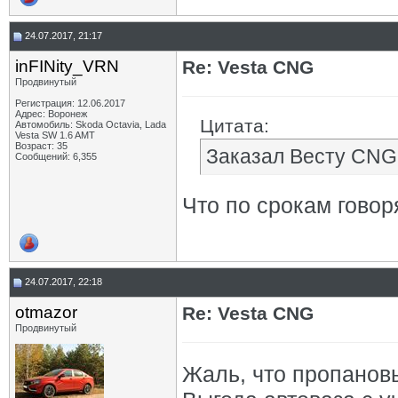
24.07.2017, 21:17
inFINity_VRN
Re: Vesta CNG
Продвинутый
Регистрация: 12.06.2017
Адрес: Воронеж
Цитата:
Автомобиль: Skoda Octavia, Lada
Vesta SW 1.6 AMT
Возраст: 35
Заказал Весту CNG 
Сообщений: 6,355
Что по срокам говор
24.07.2017, 22:18
otmazor
Re: Vesta CNG
Продвинутый
Жаль, что пропановы