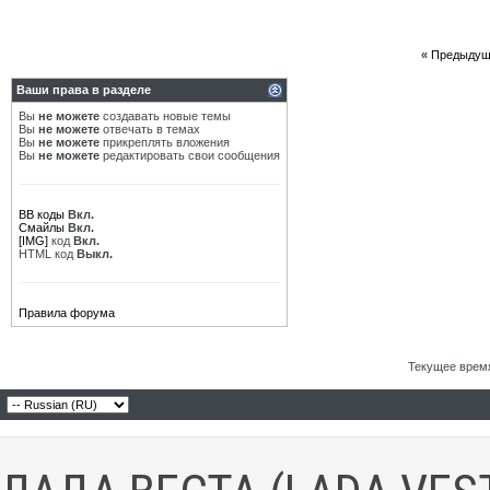
«
Предыдущ
Ваши права в разделе
Вы
не можете
создавать новые темы
Вы
не можете
отвечать в темах
Вы
не можете
прикреплять вложения
Вы
не можете
редактировать свои сообщения
BB коды
Вкл.
Смайлы
Вкл.
[IMG]
код
Вкл.
HTML код
Выкл.
Правила форума
Текущее врем