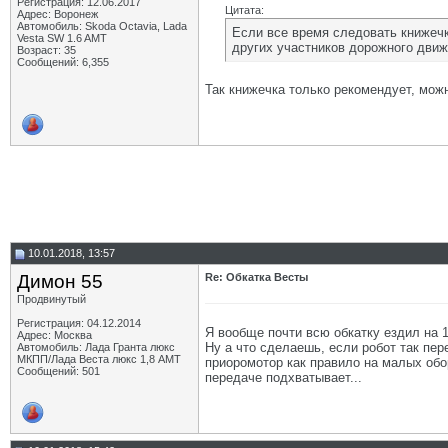
Регистрация: 12.06.2017
Цитата:
Адрес: Воронеж
Автомобиль: Skoda Octavia, Lada
Если все время следовать книжечк
Vesta SW 1.6 AMT
других участников дорожного движ
Возраст: 35
Сообщений: 6,355
Так книжечка только рекомендует, можн
10.01.2018, 13:57
Димон 55
Re: Обкатка Весты
Продвинутый
Регистрация: 04.12.2014
Я вообще почти всю обкатку ездил на 1
Адрес: Москва
Ну а что сделаешь, если робот так пер
Автомобиль: Лада Гранта люкс
МКПП/Лада Веста люкс 1,8 АМТ
приоромотор как правило на малых обор
Сообщений: 501
передаче подхватывает...