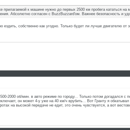
е прилагаемой к машине нужно до первых 2500 км пробега кататься на
ения. Абсолютно согласен с BuzzBuzzard'ом. Важнее безопасность и у
о ездить, собственно как угодно. Только будет ли лучше двигателю от э
500-2000 об/мин. в авто режиме по городу... Только потом догадался с 
еключает, он может 4-у уже на 40 км/ч врубить... Вот Гранту я обкатыва
отах на высокой передаче не едит, это очень чувствуется, а вот весто