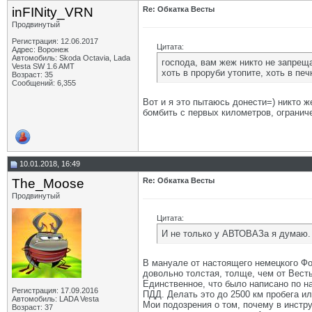
inFINity_VRN
Re: Обкатка Весты
Продвинутый
Регистрация: 12.06.2017
Цитата:
Адрес: Воронеж
Автомобиль: Skoda Octavia, Lada
господа, вам жеж никто не запрещ
Vesta SW 1.6 AMT
хоть в проруби утопите, хоть в печ
Возраст: 35
Сообщений: 6,355
Вот и я это пытаюсь донести=) никто ж
бомбить с первых километров, ограниче
10.01.2018, 16:49
The_Moose
Re: Обкатка Весты
Продвинутый
Цитата:
И не только у АВТОВАЗа я думаю.
В мануале от настоящего немецкого Фол
довольно толстая, толще, чем от Вест
Единственное, что было написано по на
Регистрация: 17.09.2016
ПДД. Делать это до 2500 км пробега ил
Автомобиль: LADA Vesta
Мои подозрения о том, почему в инстру
Возраст: 37