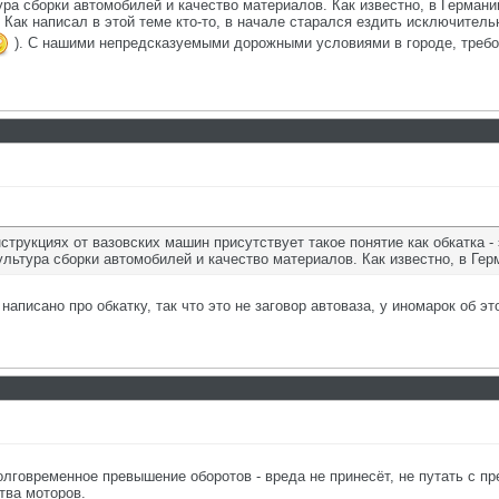
ра сборки автомобилей и качество материалов. Как известно, в Германи
 Как написал в этой теме кто-то, в начале старался ездить исключитель
). С нашими непредсказуемыми дорожными условиями в городе, требо
струкциях от вазовских машин присутствует такое понятие как обкатка 
льтура сборки автомобилей и качество материалов. Как известно, в Гер
аписано про обкатку, так что это не заговор автоваза, у иномарок об эт
олговременное превышение оборотов - вреда не принесёт, не путать с п
тва моторов.