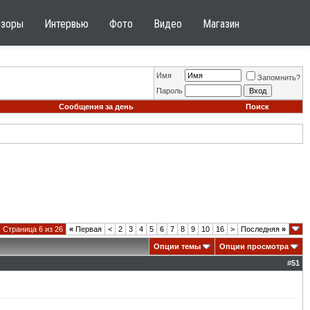
бзоры
Интервью
Фото
Видео
Магазин
Имя
Запомнить?
Пароль
Сообщения за день
Поиск
Страница 6 из 26
«
Первая
<
2
3
4
5
6
7
8
9
10
16
>
Последняя
»
Опции темы
Опции просмотра
#
51