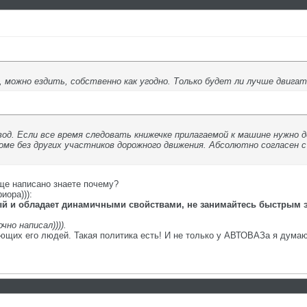
, можно ездить, собственно как угодно. Только будет ли лучше двига
од. Если все время следовать книжечке прилагаемой к машине нужно 
е без других участников дорожного движения. Абсолютно согласен с
еще написано знаете почему?
иора))):
й и обладает динамичными свойствами, не занимайтесь быстрым 
но написал)))).
ющих его людей. Такая политика есть! И не только у АВТОВАЗа я думаю