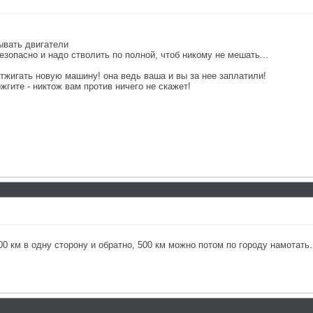
тывать двигатели
безопасно и надо стволить по полной, чтоб никому не мешать...
отжигать новую машину! она ведь ваша и вы за нее заплатили!
ожгите - никтож вам против ничего не скажет!
0 км в одну сторону и обратно, 500 км можно потом по городу намотать.