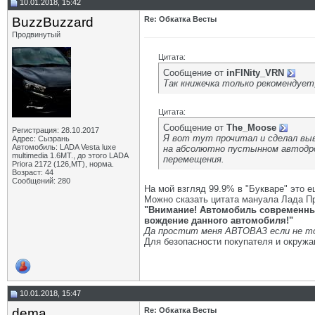
10.01.2018, 15:42
BuzzBuzzard
Re: Обкатка Весты
Продвинутый
Цитата:
Сообщение от
inFINity_VRN
Так книжечка только рекомендует
Цитата:
Сообщение от
The_Moose
Регистрация: 28.10.2017
Я вот тут прочитал и сделал выв
Адрес: Сызрань
Автомобиль: LADA Vesta luxe
на абсолютно пустынном автодром
multimedia 1.6MT., до этого LADA
перемещения.
Priora 2172 (126,MT), норма.
Возраст: 44
Сообщений: 280
На мой взгляд 99.9% в "Букваре" это 
Можно сказать цитата мануала Лада Пр
"Внимание! Автомобиль современны
вождение данного автомобиля!"
Да простит меня АВТОВАЗ если не точ
Для безопасности покупателя и окружа
10.01.2018, 15:47
dema
Re: Обкатка Весты