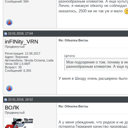
разнообразным климатом. А еще культу
Сообщений: 584
Лично, я никакую обкатку не соблюдал.
оказалось, 2500 км не так уж и мало
10.01.2018, 17:04
inFINity_VRN
Re: Обкатка Весты
Продвинутый
Регистрация: 12.06.2017
Цитата:
Адрес: Воронеж
Автомобиль: Skoda Octavia, Lada
Мои подозрения о том, почему в ин
Vesta SW 1.6 AMT
разнообразным климатом. А еще ку
Возраст: 35
Сообщений: 6,355
У меня в Шкоду очень расширено было н
10.01.2018, 18:52
ВОЛК
Re: Обкатка Весты
Продвинутый
А у меня убеждение, что редкое и не д
потеряла Германия качество производс