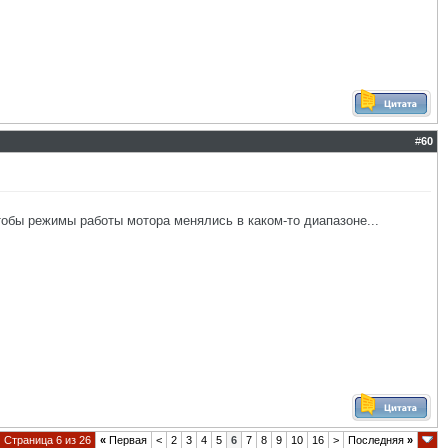
#
60
обы режимы работы мотора менялись в каком-то диапазоне...
Страница 6 из 26
«
Первая
<
2
3
4
5
6
7
8
9
10
16
>
Последняя
»