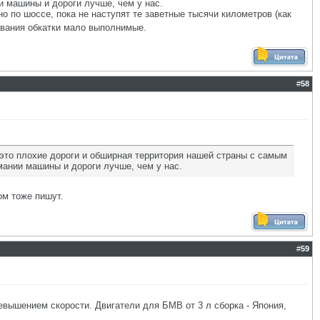
и машины и дороги лучше, чем у нас.
но по шоссе, пока не наступят те заветные тысячи километров (как
вания обкатки мало выполнимые.
#
58
- это плохие дороги и обширная территория нашей страны с самым
мании машины и дороги лучше, чем у нас.
ом тоже пишут.
#
59
ревышением скорости. Двигатели для БМВ от 3 л сборка - Япония,