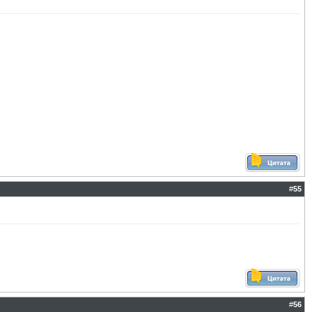
#
55
#
56