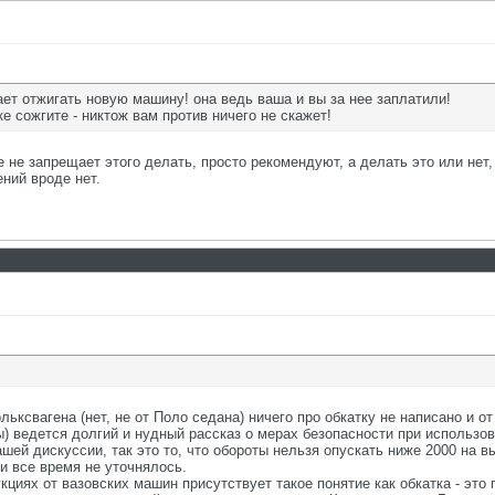
ает отжигать новую машину! она ведь ваша и вы за нее заплатили!
ке сожгите - никтож вам против ничего не скажет!
е не запрещает этого делать, просто рекомендуют, а делать это или не
ний вроде нет.
ьксвагена (нет, не от Поло седана) ничего про обкатку не написано и о
ы) ведется долгий и нудный рассказ о мерах безопасности при использов
шей дискуссии, так это то, что обороты нельзя опускать ниже 2000 на 
и все время не уточнялось.
кциях от вазовских машин присутствует такое понятие как обкатка - эт