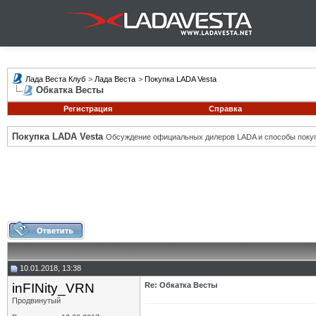
Лада Веста Клуб
>
Лада Веста
>
Покупка LADA Vesta
Обкатка Весты
Регистрация
Справка
Покупка LADA Vesta
Обсуждение официальных дилеров LADA и способы покуп
10.01.2018, 13:38
inFINity_VRN
Re: Обкатка Весты
Продвинутый