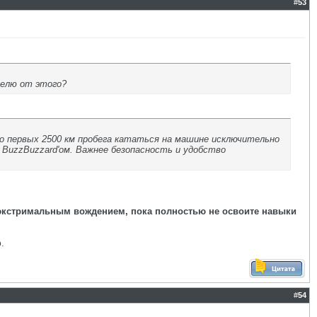
#
53
телю от этого?
до первых 2500 км пробега кататься на машине исключительно
 BuzzBuzzard'ом. Важнее безопасность и удобство
экстримальным вождением, пока полностью не освоите навыки
.
#
54