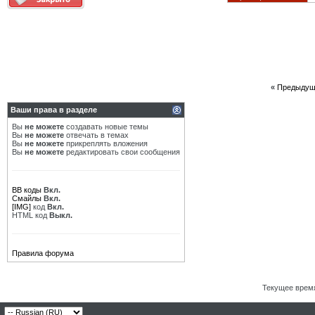
«
Предыдущ
Ваши права в разделе
Вы
не можете
создавать новые темы
Вы
не можете
отвечать в темах
Вы
не можете
прикреплять вложения
Вы
не можете
редактировать свои сообщения
BB коды
Вкл.
Смайлы
Вкл.
[IMG]
код
Вкл.
HTML код
Выкл.
Правила форума
Текущее врем