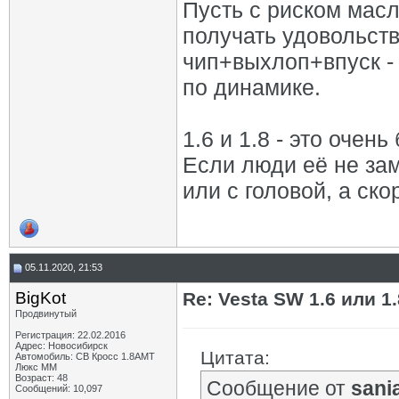
Пусть с риском мас
получать удовольств
чип+выхлоп+впуск -
по динамике.
1.6 и 1.8 - это очен
Если люди её не за
или с головой, а ск
05.11.2020, 21:53
BigKot
Re: Vesta SW 1.6 или 1
Продвинутый
Регистрация: 22.02.2016
Адрес: Новосибирск
Цитата:
Автомобиль: СВ Кросс 1.8АМТ
Люкс ММ
Возраст: 48
Сообщение от
sani
Сообщений: 10,097