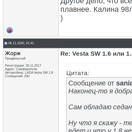
Другое дело, что вс
плавнее. Калина 98
)
06.11.2020, 01:41
Жорж
Re: Vesta SW 1.6 или 1
Продвинутый
Регистрация: 30.11.2017
Адрес: Симферополь
Цитата:
Автомобиль: LADA Vesta SW 1,8
Сообщений: 290
Сообщение от
sani
Наконец-то я добра
Сам обладаю седано
Ну что я скажу - т
едет и что у 1.8 н