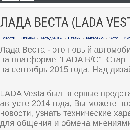
ЛАДА ВЕСТА (LADA VES
Новости
·
Отзывы
·
Тест-драйвы
·
Статьи
·
Интервью
·
Фото
·
Ви
Лада Веста - это новый автомо
на платформе "LADA B/C". Старт
на сентябрь 2015 года. Над диз
LADA Vesta был впервые предст
августе 2014 года, Вы можете п
новости, узнать технические ха
для общения и обмена мнениями