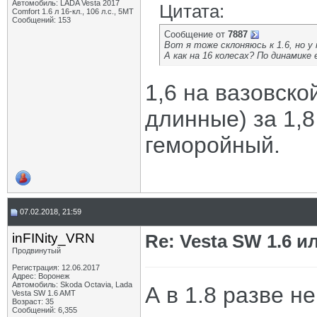
Автомобиль: LADA Vesta 2017
Цитата:
Comfort 1.6 л 16-кл., 106 л.с., 5МТ
Сообщений: 153
Сообщение от
7887
Вот я тоже склоняюсь к 1.6, но у
А как на 16 колесах? По динамик
1,6 на вазовск
длинные) за 1,
геморойный.
07.02.2018, 21:59
inFINity_VRN
Re: Vesta SW 1.6 и
Продвинутый
Регистрация: 12.06.2017
Адрес: Воронеж
Автомобиль: Skoda Octavia, Lada
А в 1.8 разве н
Vesta SW 1.6 AMT
Возраст: 35
Сообщений: 6,355