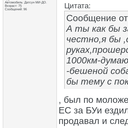
Автомобиль: Датсун МИ-ДО.
Цитата:
Возраст: 75
Сообщений: 96
Сообщение о
А ты как бы 
честно,я бы ,
руках,прошер
1000км-думаю
-бешеной соба
бы тему с по
, был по моложе
ЕС за БУи ездил
продавал и сле