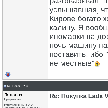
разговаривал, 
услышавшая, что
Кирове богато ж
калину. Я вообщ
иномарки на дор
ночь машину на
поставить, ибо 
не местные"
13.11.2020, 18:58
Ладовоз
Re: Покупка Lada 
Продвинутый
Регистрация: 15.08.2020
Автомобиль: SW 1.6 cross GFK