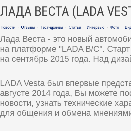
ЛАДА ВЕСТА (LADA VES
Новости
·
Отзывы
·
Тест-драйвы
·
Статьи
·
Интервью
·
Фото
·
Ви
Лада Веста - это новый автомо
на платформе "LADA B/C". Старт
на сентябрь 2015 года. Над диз
LADA Vesta был впервые предст
августе 2014 года, Вы можете п
новости, узнать технические ха
для общения и обмена мнениями