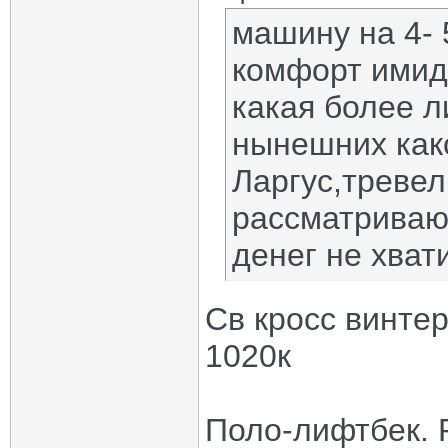
машину на 4- 
комфорт имидж
какая более л
нынешних как
Ларгус,тревел
рассматриваю
денег не хват
Св кросс винтер
1020к
Поло-лифтбек. R