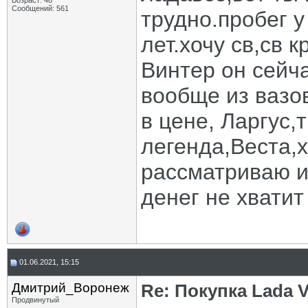
Возраст: 48
Сообщений: 561
трудно.пробег у
лет.хочу св,св
Винтер он сейча
вообще из вазо
в цене, Ларгус,
легенда,Веста,
рассматриваю и
денег не хватит
01.06.2021, 15:15
Дмитрий_Воронеж
Re: Покупка Lada 
Продвинутый