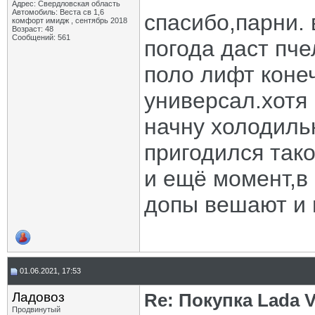
Адрес: Свердловская область
Автомобиль: Веста св 1,6
спасибо,парни. 
комфорт имидж , сентябрь 2018
Возраст: 48
Сообщений: 561
погода даст пче
поло лифт конеч
универсал.хотя 
начну холодильн
пригодился тако
и ещё момент,в
допы вешают и 
01.06.2021, 17:53
Ладовоз
Re: Покупка Lada 
Продвинутый