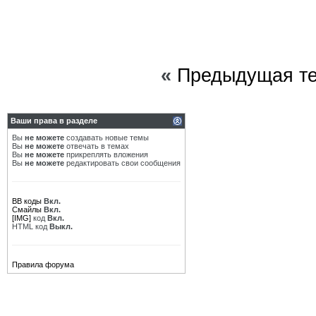
«
Предыдущая т
Ваши права в разделе
Вы
не можете
создавать новые темы
Вы
не можете
отвечать в темах
Вы
не можете
прикреплять вложения
Вы
не можете
редактировать свои сообщения
BB коды
Вкл.
Смайлы
Вкл.
[IMG]
код
Вкл.
HTML код
Выкл.
Правила форума