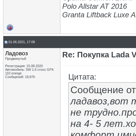
Polo Allstar AT 2016
Granta Liftback Luxe 
01.06.2021, 17:08
Ладовоз
Re: Покупка Lada 
Продвинутый
Регистрация: 15.08.2020
Автомобиль: SW 1.6 cross GFK
110 orange
Цитата:
Сообщений: 18,876
Сообщение о
ладавоз,вот 
не трудно.про
на 4- 5 лет.х
комфорт имид