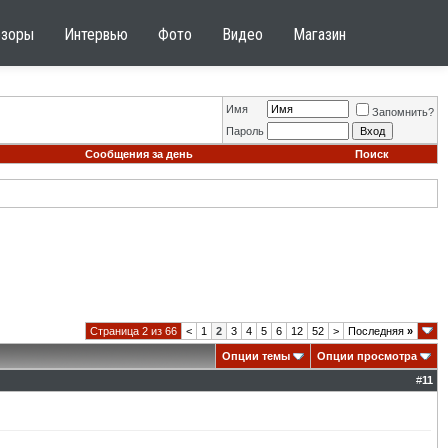
бзоры
Интервью
Фото
Видео
Магазин
Имя
Запомнить?
Пароль
Сообщения за день
Поиск
Страница 2 из 66
<
1
2
3
4
5
6
12
52
>
Последняя
»
Опции темы
Опции просмотра
#
11