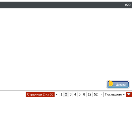
#
20
Страница 2 из 66
<
1
2
3
4
5
6
12
52
>
Последняя
»