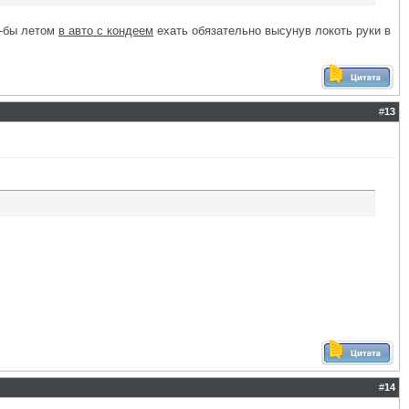
о-бы летом
в авто с кондеем
ехать обязательно высунув локоть руки в
#
13
#
14