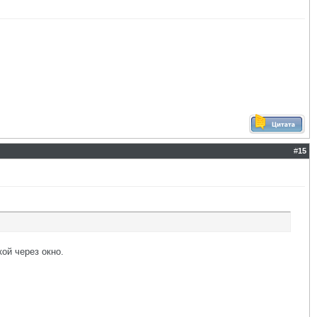
#
15
ой через окно.