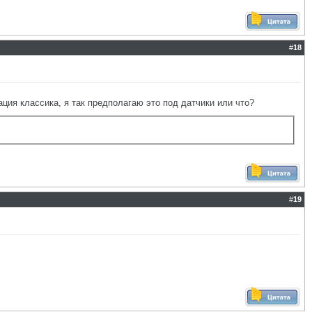
#
18
ация классика, я так предполагаю это под датчики или что?
#
19