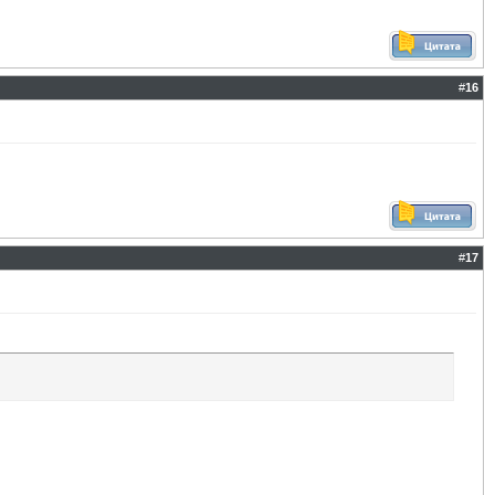
#
16
#
17