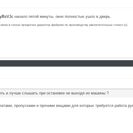
NyBsVJc
начало пятой минуты, окно полностью ушло в дверь.
азмом в глазах прокричал директор фабрики по производству увеличительных стекол (с).
еть и лучше слышать при остановке не выходя из машины ?
латами, пропусками и прочими вещами для которых требуется работа рук