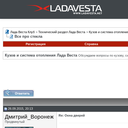
Лада Веста Клуб
>
Технический раздел Лада Веста
>
Кузов и система отоплени
Все про стекла
Регистрация
Справка
Кузов и система отопления Лада Веста
Обсуждаем вопросы по кузову, си
26.09.2015, 20:13
Дмитрий_Воронеж
Re: Окна дверей
Продвинутый