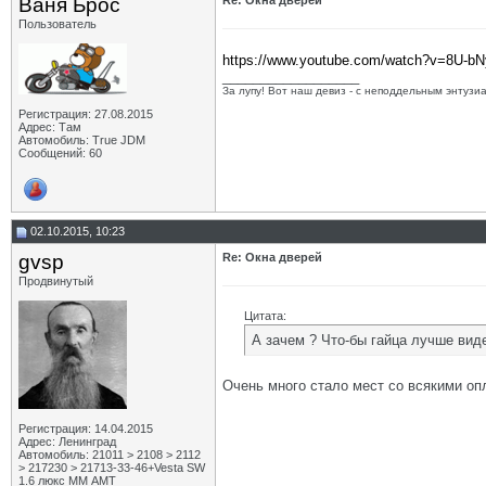
Ваня Брос
Re: Окна дверей
Пользователь
https://www.youtube.com/watch?v=8U-b
__________________
За лупу! Вот наш девиз - с неподдельным энтузи
Регистрация: 27.08.2015
Адрес: Там
Автомобиль: True JDM
Сообщений: 60
02.10.2015, 10:23
gvsp
Re: Окна дверей
Продвинутый
Цитата:
А зачем ? Что-бы гайца лучше вид
Очень много стало мест со всякими оп
Регистрация: 14.04.2015
Адрес: Ленинград
Автомобиль: 21011 > 2108 > 2112
> 217230 > 21713-33-46+Vesta SW
1.6 люкс ММ АМТ