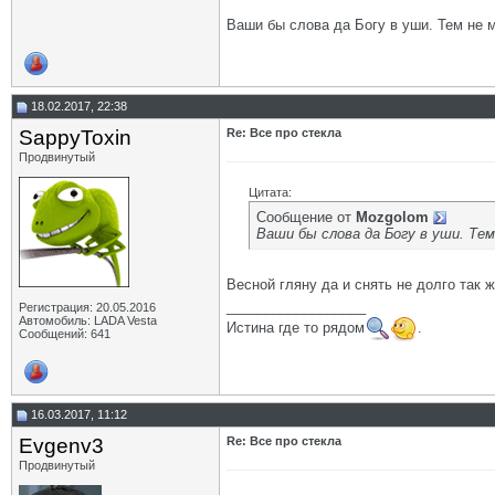
Ваши бы слова да Богу в уши. Тем не 
18.02.2017, 22:38
SappyToxin
Re: Все про стекла
Продвинутый
Цитата:
Сообщение от
Mozgolom
Ваши бы слова да Богу в уши. Те
Весной гляну да и снять не долго так 
__________________
Регистрация: 20.05.2016
Автомобиль: LADA Vesta
Истина где то рядом
.
Сообщений: 641
16.03.2017, 11:12
Evgenv3
Re: Все про стекла
Продвинутый