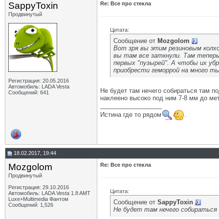
SappyToxin
Re: Все про стекла
Продвинутый
Цитата:
Сообщение от
Mozgolom
Вот зря вы этим резиновым колхо
вы там все заткнули. Там теперь
первых "пузырей". А чтобы их убр
приобрести геморрой на много тыс
Регистрация: 20.05.2016
Автомобиль: LADA Vesta
Не будет там нечего собираться там по
Сообщений: 641
наклеено высоко под ним 7-8 мм до мет
__________________
Истина где то рядом
.
18.02.2017, 19:44
Mozgolom
Re: Все про стекла
Продвинутый
Регистрация: 29.10.2016
Цитата:
Автомобиль: LADA Vesta 1.8 AMT
Luxe+Multimedia Фантом
Сообщение от
SappyToxin
Сообщений: 1,526
Не будет там нечего собираться