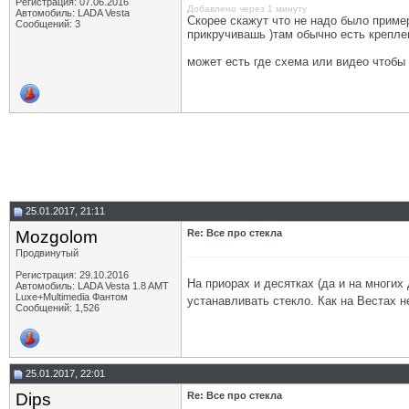
Регистрация: 07.06.2016
Добавлено через 1 минуту
Автомобиль: LADA Vesta
Скорее скажут что не надо было примерз
Сообщений: 3
прикручивашь )там обычно есть креплен
может есть где схема или видео чтобы
25.01.2017, 21:11
Mozgolom
Re: Все про стекла
Продвинутый
Регистрация: 29.10.2016
На приорах и десятках (да и на многих
Автомобиль: LADA Vesta 1.8 AMT
Luxe+Multimedia Фантом
устанавливать стекло. Как на Вестах 
Сообщений: 1,526
25.01.2017, 22:01
Dips
Re: Все про стекла