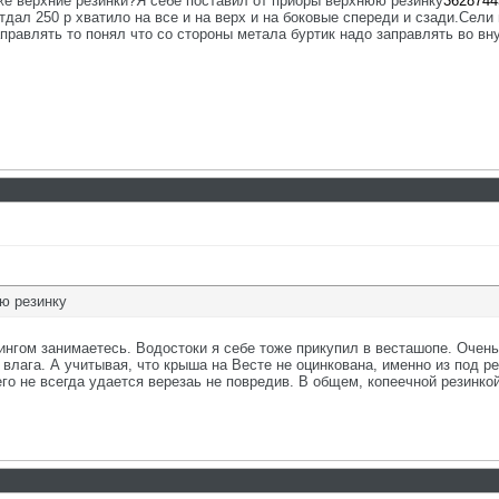
 же верхние резинки?Я себе поставил от приоры верхнюю резинку
3628744
тдал 250 р хватило на все и на верх и на боковые спереди и сзади.Сел
аправлять то понял что со стороны метала буртик надо заправлять во вн
ю резинку
нгом занимаетесь. Водостоки я себе тоже прикупил в весташопе. Очень 
 влага. А учитывая, что крыша на Весте не оцинкована, именно из под 
его не всегда удается верезаь не повредив. В общем, копеечной резинко