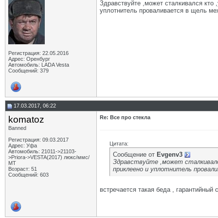
Здравствуйте ,может сталкивался кто ,
уплотнитель проваливается в щель ме
Регистрация: 22.05.2016
Адрес: Оренбург
Автомобиль: LADA Vesta
Сообщений: 379
17.03.2017, 06:22
komatoz
Re: Все про стекла
Banned
Регистрация: 09.03.2017
Цитата:
Адрес: Уфа
Автомобиль: 21011->21103-
Сообщение от
Evgenv3
>Priora->VESTA(2017) люкс/ммс/
Здравствуйте ,может сталкивался
МТ
приклеено и уплотнитель провали
Возраст: 51
Сообщений: 603
встречается такая беда , гарантийный 