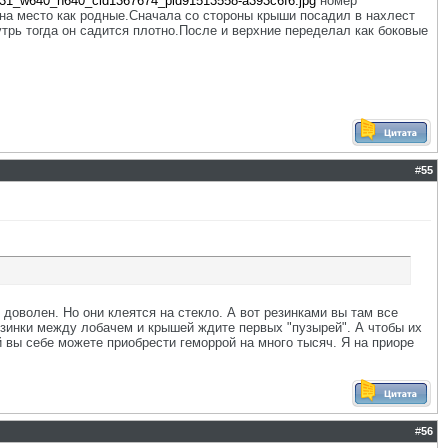
31_w640_h640_cid1367674_pid91513558-a393c6f6.jpg
номер
и на место как родные.Сначала со стороны крыши посадил в нахлест
утрь тогда он садится плотно.После и верхние переделал как боковые
#
55
доволен. Но они клеятся на стекло. А вот резинками вы там все
резинки между лобачем и крышей ждите первых "пузырей". А чтобы их
й вы себе можете приобрести геморрой на много тысяч. Я на приоре
#
56