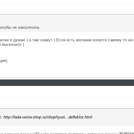
 чтобы не накосячить
нтии я думаю ) а там скажут ) Если есть желание копатся самому то на 
в выскочило )
ция)
л.
http://lada-vesta-shop.ru/shop/tyuni...deflektor.html