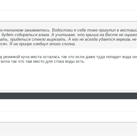
з-тюнингом занимаетесь. Водостоки я себе тоже прикупил в весташоп
 будет собираться влага. А учитывая, что крыша на Весте не оцинко
ать, придеться стекло вырезать. А его не всегда удается верезаь не
яч. Я на приоре хлебнул этого сполна.
д резинкой куча места осталась так что если даже туда попадет вода он
алла так что там место для стока воды есть.