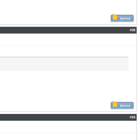
#
58
#
59