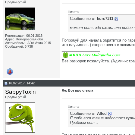
Продвинутый
Цитата:
Сообщение от
kurs7311
может есть где схема или видео
Регистрация: 06.01.2016
Адрес: Кемеровская обл.
Попробуй для начала обратится по гара
Автомобиль: LADA Vesta 2015
что случилось ) скорее всего с зажимо
Сообщений: 6,738
__________________
МКПП Luxe Multimedia Lime
Без разборок пожалуйста. (Администра
16.02.2017, 14:42
SappyToxin
Re: Все про стекла
Продвинутый
Цитата:
Сообщение от
Alfed
Я себе вот такие водостоки купи
Проблем нет...