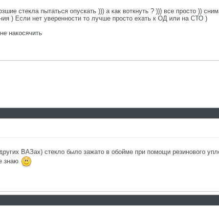
шие стекла пытаться опускать ))) а как воткнуть ? ))) все просто )) сни
ия ) Если нет уверенности то лучше просто ехать к ОД или на СТО )
 не накосячить
 других ВАЗах) стекло было зажато в обойме при помощи резинового упл
не знаю