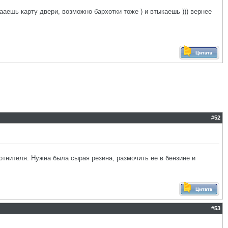
мааешь карту двери, возможно бархотки тоже ) и втыкаешь ))) вернее
#
52
отнителя. Нужна была сырая резина, размочить ее в бензине и
#
53