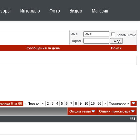
бзоры
Интервью
Фото
Видео
Магазин
Имя
Запомнить?
Пароль
Сообщения за день
Поиск
аница 6 из 66
«
Первая
<
2
3
4
5
6
7
8
9
10
16
56
>
Последняя
»
Опции темы
Опции просмотра
#
51