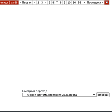
аница 6 из 66
«
Первая
<
2
3
4
5
6
7
8
9
10
16
56
>
Последняя
»
Быстрый переход