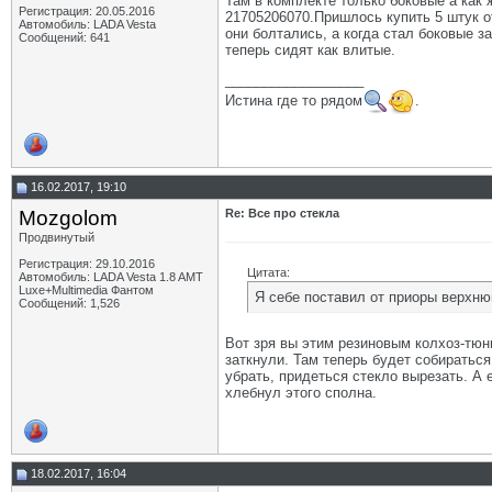
Там в комплекте только боковые а как
Регистрация: 20.05.2016
21705206070.Пришлось купить 5 штук о
Автомобиль: LADA Vesta
они болтались, а когда стал боковые з
Сообщений: 641
теперь сидят как влитые.
__________________
Истина где то рядом
.
16.02.2017, 19:10
Mozgolom
Re: Все про стекла
Продвинутый
Регистрация: 29.10.2016
Цитата:
Автомобиль: LADA Vesta 1.8 AMT
Luxe+Multimedia Фантом
Я себе поставил от приоры верхню
Сообщений: 1,526
Вот зря вы этим резиновым колхоз-тюни
заткнули. Там теперь будет собираться
убрать, придеться стекло вырезать. А 
хлебнул этого сполна.
18.02.2017, 16:04