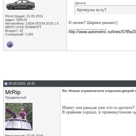
Цитата:
Артикулы есть?
Регистрация: 21.05.2015
Адрес: 56RUS
И зачем? Шарики решают)
Автомобиль: LADA VESTA 2016 1.6
__________________
МКПП (JH3) КОМФОРТ
Возраст: 42
http://www.autometric.ru/lines/5785e2
Сообщений: 7,026
05.09.2019, 16:42
MrRip
Re: Новые ограничители открытия дверей н
Продвинутый
Может они раньше уже что-то делали? 
В крайнем хорошо, в промежуточном чу
Регистрация: 02.06.2019