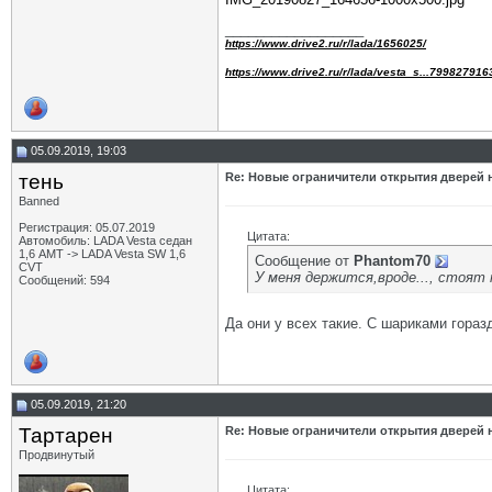
__________________
https://www.drive2.ru/r/lada/1656025/
https://www.drive2.ru/r/lada/vesta_s...799827916
05.09.2019, 19:03
тень
Re: Новые ограничители открытия дверей н
Banned
Регистрация: 05.07.2019
Цитата:
Автомобиль: LADA Vesta седан
1,6 АМТ -> LADA Vesta SW 1,6
Сообщение от
Phantom70
CVT
У меня держится,вроде..., стоят 
Сообщений: 594
Да они у всех такие. С шариками гораз
05.09.2019, 21:20
Тартарен
Re: Новые ограничители открытия дверей н
Продвинутый
Цитата: