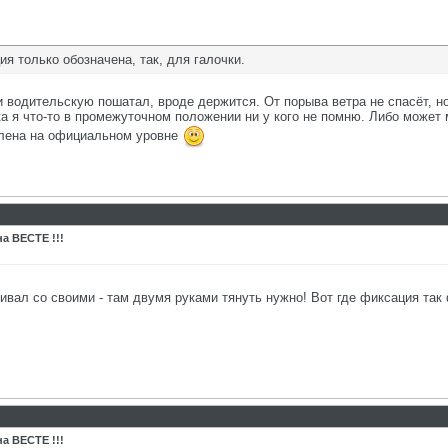
я только обозначена, так, для галочки.
 водительскую пошатал, вроде держится. От порыва ветра не спасёт, 
а я что-то в промежуточном положении ни у кого не помню. Либо может
влена на официальном уровне
а ВЕСТЕ !!!
нивал со своими - там двумя руками тянуть нужно! Вот где фиксация так
а ВЕСТЕ !!!