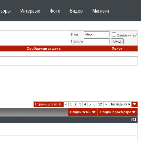
бзоры
Интервью
Фото
Видео
Магазин
Имя
Запомнить?
Пароль
Сообщения за день
Поиск
Страница 2 из 18
<
1
2
3
4
5
6
12
>
Последняя
»
Опции темы
Опции просмотра
#
11