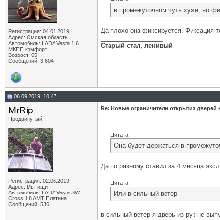
в промежуточном чуть хуже, но ф
Да плохо она фиксируется. Фиксация то
Регистрация: 04.01.2019
Адрес: Омская область
__________________
Автомобиль: LADA Vesta 1,6
Старый стал, ленивый
МКПП комфорт
Возраст: 65
Сообщений: 3,604
06.09.2019, 10:47
MrRip
Re: Новые ограничители открытия дверей н
Продвинутый
Цитата:
Она будет держаться в промежуто
Да по разному ставил за 4 месяца эксл
Регистрация: 02.06.2019
Цитата:
Адрес: Мытищи
Автомобиль: LADA Vesta SW
Или в сильный ветер
Cross 1.8 AMT Платина
Сообщений: 536
в сильный ветер я дверь из рук не вып