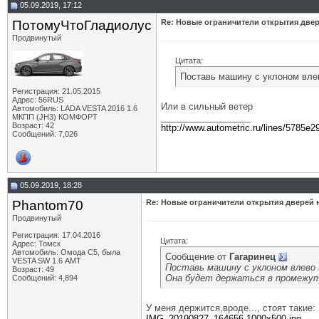
05.09.2019, 17:12
ПотомуЧтоГладиолус
Re: Новые ограничители открытия двер
Продвинутый
Цитата:
Поставь машину с уклоном влев
Регистрация: 21.05.2015
Адрес: 56RUS
Или в сильный ветер
Автомобиль: LADA VESTA 2016 1.6
__________________
МКПП (JH3) КОМФОРТ
Возраст: 42
http://www.autometric.ru/lines/5785e2
Сообщений: 7,026
05.09.2019, 18:28
Phantom70
Re: Новые ограничители открытия дверей н
Продвинутый
Регистрация: 17.04.2016
Цитата:
Адрес: Томск
Автомобиль: Омода С5, была
Сообщение от
Гагаринец
VESTA SW 1.6 АМТ
Поставь машину с уклоном влево 
Возраст: 49
Она будет держаться в промежут
Сообщений: 4,894
У меня держится,вроде..., стоят такие:
IMG_20190827_164656-1000x500.jpg