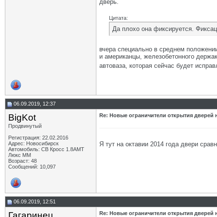
дверь.
Цитата:
Да плохо она фиксируется. Фиксаци
вчера специально в среднем положении
и американцы, железобетонного держак
автоваза, которая сейчас будет испра
06.09.2019, 12:37
BigKot
Re: Новые ограничители открытия дверей н
Продвинутый
Регистрация: 22.02.2016
Я тут на октавии 2014 года двери срав
Адрес: Новосибирск
Автомобиль: СВ Кросс 1.8АМТ
Люкс ММ
Возраст: 48
Сообщений: 10,097
06.09.2019, 12:51
Гагаринец
Re: Новые ограничители открытия дверей н