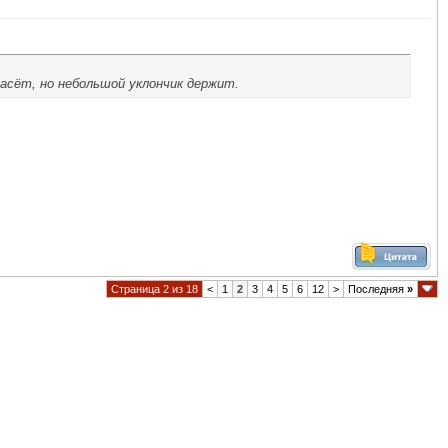
асёт, но небольшой уклончик держит.
Страница 2 из 18
<
1
2
3
4
5
6
12
>
Последняя
»