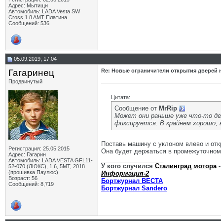
Адрес: Мытищи
Автомобиль: LADA Vesta SW
Cross 1.8 AMT Платина
Сообщений: 536
05.09.2019, 17:04
Гагаринец
Re: Новые ограничители открытия дверей н
Продвинутый
Цитата:
Сообщение от
MrRip
Может они раньше уже что-то дел
фиксируется. В крайнем хорошо, 
Поставь машину с уклоном влево и отк
Регистрация: 25.05.2015
Она будет держаться в промежуточно
Адрес: Гагарин
__________________
Автомобиль: LADA VESTA GFL11-
У кого случился
Сталинград мотора
-
52-070 (ЛЮКС), 1.6, 5МТ, 2018
(прошивка Паулюс)
Информация-2
Возраст: 56
Бортжурнал ВЕСТА
Сообщений: 8,719
Бортжурнал Sandero