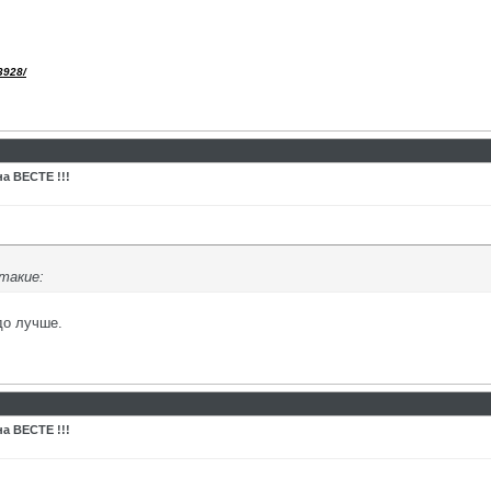
3928/
а ВЕСТЕ !!!
такие:
до лучше.
а ВЕСТЕ !!!