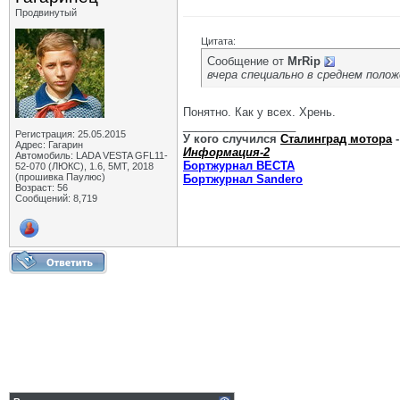
Продвинутый
Цитата:
Сообщение от
MrRip
вчера специально в среднем поло
Понятно. Как у всех. Хрень.
__________________
Регистрация: 25.05.2015
У кого случился
Сталинград мотора
-
Адрес: Гагарин
Информация-2
Автомобиль: LADA VESTA GFL11-
Бортжурнал ВЕСТА
52-070 (ЛЮКС), 1.6, 5МТ, 2018
(прошивка Паулюс)
Бортжурнал Sandero
Возраст: 56
Сообщений: 8,719