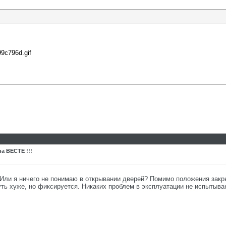
99c796d.gif
а ВЕСТЕ !!!
Или я ничего не понимаю в открывании дверей? Помимо положения закры
ть хуже, но фиксируется. Никаких проблем в эксплуатации не испытываю