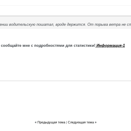
жении водительскую пошатал, вроде держится. От порыва ветра не сп
 сообщайте мне с подробностями для статистики!
Информация-1
«
Предыдущая тема
|
Следующая тема
»