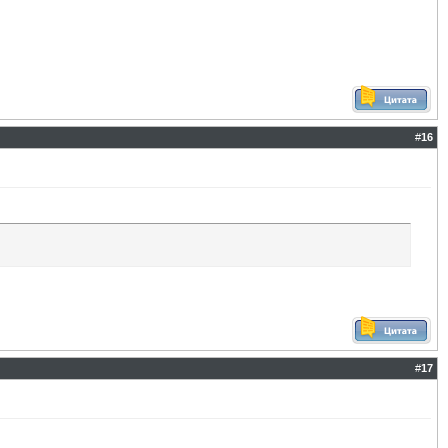
#
16
#
17