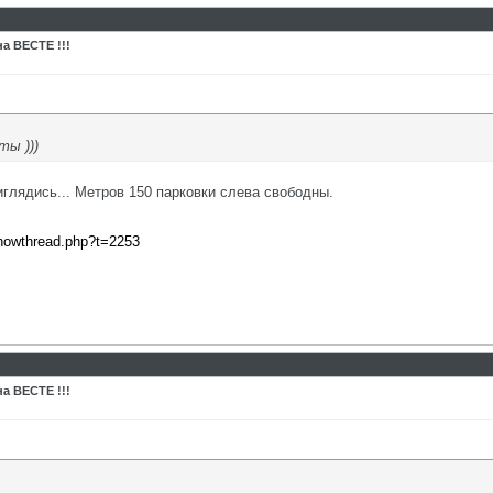
а ВЕСТЕ !!!
ты )))
глядись... Метров 150 парковки слева свободны.
showthread.php?t=2253
а ВЕСТЕ !!!