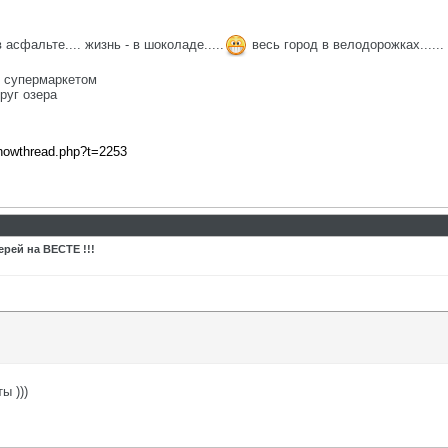
 асфальте.... жизнь - в шоколаде.....
весь город в велодорожках......
д супермаркетом
руг озера
showthread.php?t=2253
рей на ВЕСТЕ !!!
ы )))