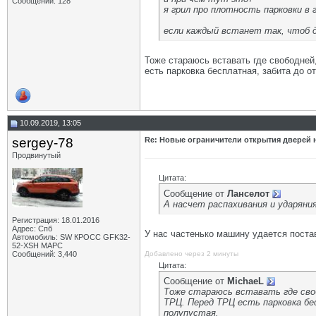
Сообщений: 128
я грил про плотность парковки в 
если каждый встанет так, чтоб 
Тоже стараюсь вставать где свободней
есть парковка бесплатная, забита до о
10.09.2019, 13:05
sergey-78
Re: Новые ограничители открытия дверей н
Продвинутый
Цитата:
Сообщение от
Ланселот
А насчет распахивания и ударяни
Регистрация: 18.01.2016
Адрес: Спб
У нас частенько машину удается постав
Автомобиль: SW КРОСС GFK32-
52-XSH МАРС
Сообщений: 3,440
Добавлено через 2 минуты
Цитата:
Сообщение от
MichaeL
Тоже стараюсь вставать где своб
ТРЦ. Перед ТРЦ есть парковка бес
полупустая.