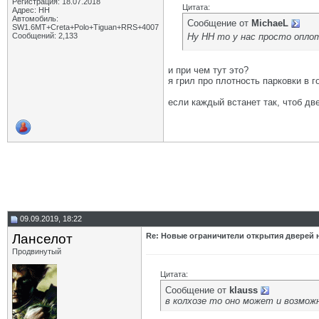
Регистрация: 18.07.2018
Цитата:
Адрес: НН
Автомобиль:
Сообщение от
MichaeL
SW1.6МТ+Creta+Polo+Tiguan+RRS+4007
Ну НН то у нас просто опло
Сообщений: 2,133
и при чем тут это?
я грил про плотность парковки в г
если каждый встанет так, чтоб дв
09.09.2019, 18:22
Ланселот
Re: Новые ограничители открытия дверей н
Продвинутый
Цитата:
Сообщение от
klauss
в колхозе то оно может и возможно