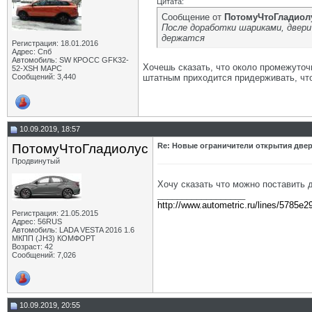
Цитата:
Сообщение от
ПотомуЧтоГладиол
После доработки шариками, двер
держатся
Регистрация: 18.01.2016
Адрес: Спб
Автомобиль: SW КРОСС GFK32-
Хочешь сказать, что около промежуточ
52-XSH МАРС
Сообщений: 3,440
штатным приходится придерживать, чт
10.09.2019, 18:57
ПотомуЧтоГладиолус
Re: Новые ограничители открытия двер
Продвинутый
Хочу сказать что можно поставить 
__________________
http://www.autometric.ru/lines/5785e2
Регистрация: 21.05.2015
Адрес: 56RUS
Автомобиль: LADA VESTA 2016 1.6
МКПП (JH3) КОМФОРТ
Возраст: 42
Сообщений: 7,026
10.09.2019, 20:55