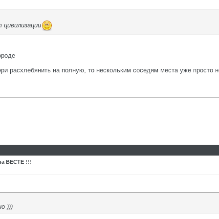
т цивилизации
ороде
ери расхлебянить на полную, то нескольким соседям места уже просто н
а ВЕСТЕ !!!
 )))