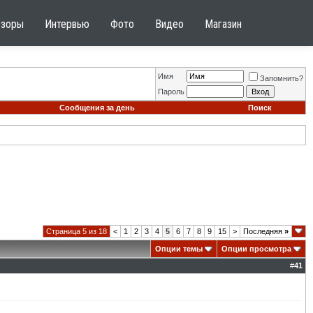
бзоры
Интервью
Фото
Видео
Магазин
Имя
Запомнить?
Пароль
Сообщения за день
Поиск
Страница 5 из 18
<
1
2
3
4
5
6
7
8
9
15
>
Последняя
»
Опции темы
Опции просмотра
#
41