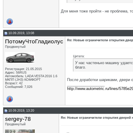
Для меня тоже пройти - не проблема, т
10.09.2019, 13:08
ПотомуЧтоГладиолус
Re: Новые ограничители открытия двер
Продвинутый
Цитата:
У нас частенько машину удается
благо.
Регистрация: 21.05.2015
Адрес: 56RUS
Автомобиль: LADA VESTA 2016 1.6
После доработки шариками, двери 
МКПП (JH3) КОМФОРТ
Возраст: 42
__________________
Сообщений: 7,026
http://www.autometric.ru/lines/5785e2
10.09.2019, 13:20
sergey-78
Re: Новые ограничители открытия дверей н
Продвинутый