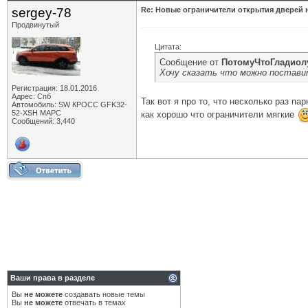
sergey-78
Re: Новые ограничители открытия дверей н
Продвинутый
Цитата:
Сообщение от
ПотомуЧтоГладиол
Хочу сказать что можно поставит
Регистрация: 18.01.2016
Адрес: Спб
Так вот я про то, что несколько раз п
Автомобиль: SW КРОСС GFK32-
52-XSH МАРС
как хорошо что ограничители мягкие
Сообщений: 3,440
Ваши права в разделе
Вы
не можете
создавать новые темы
Вы
не можете
отвечать в темах