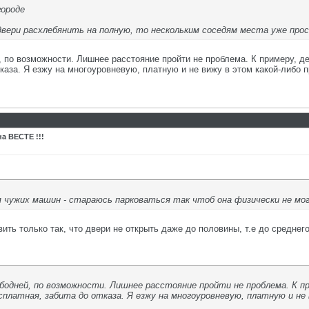
городе
двери расхлебянить на полную, то нескольким соседям места уже про
, по возможности. Лишнее расстояние пройти не проблема. К примеру, д
тказа. Я езжу на многоуровневую, платную и не вижу в этом какой-либо 
а ВЕСТЕ !!!
я чужих машин - стараюсь парковаться так чтоб она физически не м
ить только так, что двери не открыть даже до половины, т.е до среднего
одней, по возможности. Лишнее расстояние пройти не проблема. К пр
платная, забита до отказа. Я езжу на многоуровневую, платную и не 