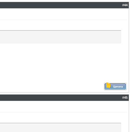
#
44
#
45