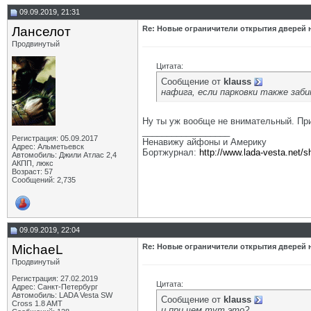
09.09.2019, 21:31
Ланселот
Re: Новые ограничители открытия дверей н
Продвинутый
Цитата:
Сообщение от
klauss
нафига, если парковки также заби
Ну ты уж вообще не внимательный. При
__________________
Регистрация: 05.09.2017
Ненавижу айфоны и Америку
Адрес: Альметьевск
Бортжурнал:
http://www.lada-vesta.net/
Автомобиль: Джили Атлас 2,4
АКПП, люкс
Возраст: 57
Сообщений: 2,735
09.09.2019, 22:04
MichaeL
Re: Новые ограничители открытия дверей н
Продвинутый
Регистрация: 27.02.2019
Цитата:
Адрес: Санкт-Петербург
Автомобиль: LADA Vesta SW
Сообщение от
klauss
Cross 1.8 AMT
и при чем тут это?