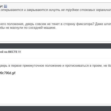
ус
и открываются и закрываются ничуть не труднее стоковых ограничи
ного положения, дверь совсем не тянет в сторону фиксатора? Даже штат
обы не махнули по соседней машине.
ей на ВЕСТЕ !!!
дверь в первое прмежуточное положение и протискиваться в проем, не б
99c796d.gif