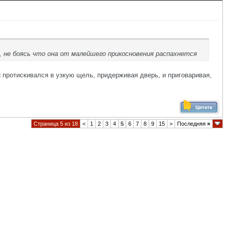
 не боясь что она от малейшего прикосновения распахнется
 и протискивался в узкую щель, придерживая дверь, и приговаривая,
Страница 5 из 18
<
1
2
3
4
5
6
7
8
9
15
>
Последняя
»