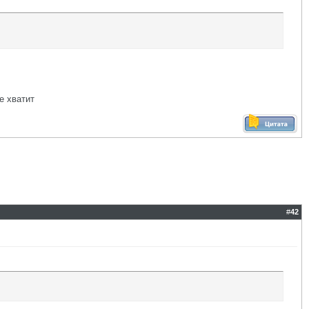
е хватит
#
42