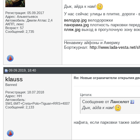
Дык, айда к нам!
Регистрация: 05.09.2017
У нас сейчас улицы в плитке, дороги - в
Адрес: Альметьевск
велодор.jpg
велодорожки
Автомобиль: Джили Атлас 2,4
АКПП, люкс
панорама.jpg
плотность парковки пере
Возраст: 57
пляж.jpg
выход в прогулочную зону вок
Сообщений: 2,735
__________________
Ненавижу айфоны и Америку
Бортжурнал:
http://www.lada-vesta.net/
09.09.2019, 18:40
klauss
Re: Новые ограничители открытия две
Banned
Регистрация: 18.07.2018
Цитата:
Адрес: НН
Автомобиль:
Сообщение от
Ланселот
SW1.6МТ+Creta+Polo+Tiguan+RRS+4007
Дык, айда к нам!
Сообщений: 2,133
нафига, если парковки также забит