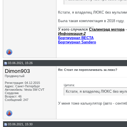
Кстати, я владелец ЛЮКС без мультим
Была такая комплектация в 2018 году.
__________________
У кого случился
Сталинград мотора
-
Информация-2
Бортжурнал ВЕСТА
Бортжурнал Sandero
03.06.2021, 15:26
Dimon903
Re: Стоит ли переплачивать за люкс?
Продвинутый
Регистрация: 04.12.2015
Цитата:
Адрес: Санкт-Петербург
Автомобиль: Vesta SW CVT
Кстати, я владелец ЛЮКС без мул
Сердолик
Возраст: 46
Сообщений: 247
У меня тоже калькулятор (авто - сентяб
03.06.2021, 15:30