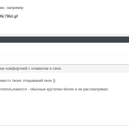
лаю, например
99c796d.gif
 мне комфортней с климатом и сёна
место твоих открываний окон ))
 попользовался - обычные крутилки более и не рассматривал.