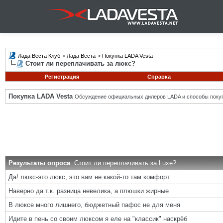
Лада Веста Клуб
>
Лада Веста
>
Покупка LADA Vesta
Стоит ли переплачивать за люкс?
Регистрация
Справка
Покупка LADA Vesta
Обсуждение официальных дилеров LADA и способы покуп
Результаты опроса
: Стоит ли переплачивать за Luxe?
Да! люкс-это люкс, это вам не какой-то там комфорт
Наверно да т.к. разница невелика, а плюшки жирные
В люксе много лишнего, бюджетный пафос не для меня
Идите в пень со своим люксом я еле на "классик" наскрёб