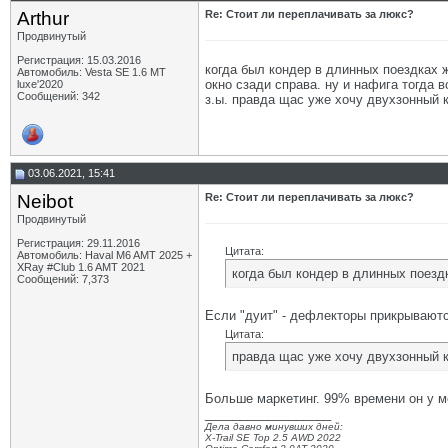
Arthur
Re: Стоит ли переплачивать за люкс?
Продвинутый
Регистрация: 15.03.2016
когда был кондер в длинных поездках 
Автомобиль: Vesta SE 1.6 MT
окно сзади справа. ну и нафига тогда 
luxe'2020
Сообщений: 342
з.ы. правда щас уже хочу двухзонный к
03.06.2021, 15:41
Neibot
Re: Стоит ли переплачивать за люкс?
Продвинутый
Регистрация: 29.11.2016
Цитата:
Автомобиль: Haval M6 AMT 2025 +
XRay #Club 1.6 AMT 2021
когда был кондер в длинных поезд
Сообщений: 7,373
Если "дуит" - дефлекторы прикрываются
Цитата:
правда щас уже хочу двухзонный к
Больше маркетинг. 99% времени он у м
__________________
Дела давно минувших дней:
X-Trail SE Top 2.5 AWD 2022