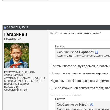
03.06.2021, 15:17
Гагаринец
Re: Стоит ли переплачивать за люкс?
Продвинутый
Цитата:
Сообщение от
Варвар59
кто-то путает мягкое с теплым.
Все мы иногда заблуждаемся, а потом 
Регистрация: 25.05.2015
Но лучше так, чем всю жизнь верить в 
Адрес: Гагарин
Автомобиль: LADA VESTA GFL11-
Надеюсь, что Niirom прозреет и примет
52-070 (ЛЮКС), 1.6, 5МТ, 2018
(прошивка Паулюс)
Возраст: 56
Ещё возможно, он примет тот факт, что
Сообщений: 8,719
Добавлено через 5 минут
Цитата:
Сообщение от
Niirom
Расскажите лучше про свою му