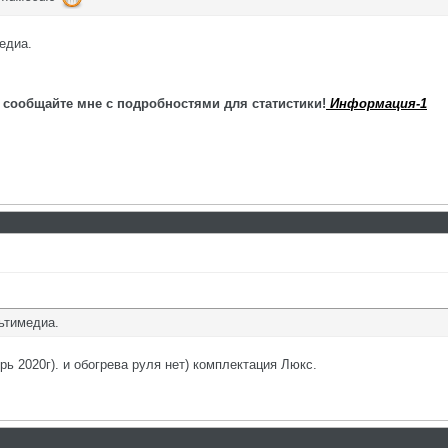
едиа.
 сообщайте мне с подробностями для статистики!
Информация-1
ьтимедиа.
рь 2020г). и обогрева руля нет) комплектация Люкс.