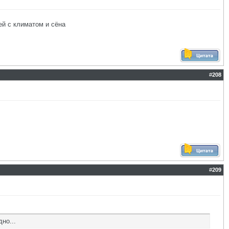
ей с климатом и сёна
#
208
#
209
но...