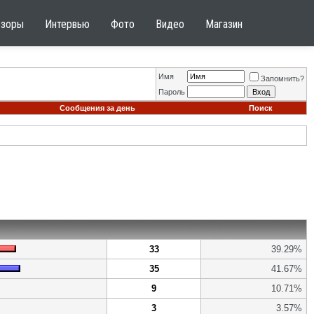
бзоры
Интервью
Фото
Видео
Магазин
Имя
Запомнить?
Пароль
Сообщения за день
Поиск
33
39.29%
35
41.67%
9
10.71%
3
3.57%