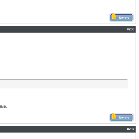
#
206
име.
#
207