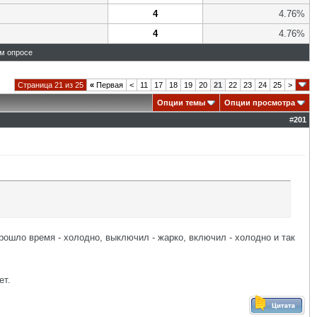
4
4.76%
4
4.76%
ом опросе
Страница 21 из 25
«
Первая
<
11
17
18
19
20
21
22
23
24
25
>
Опции темы
Опции просмотра
#
201
рошло время - холодно, выключил - жарко, включил - холодно и так
ет.