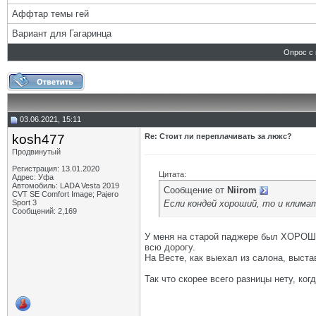
Аффтар темы гей
Вариант для Гагаринца
Опрос с 
03.06.2021, 15:11
kosh477
Re: Стоит ли переплачивать за люкс?
Продвинутый
Регистрация: 13.01.2020
Цитата:
Адрес: Уфа
Автомобиль: LADA Vesta 2019
Сообщение от
Niirom
CVT SE Comfort Image; Pajero
Если кондей хороший, то и клим
Sport 3
Сообщений: 2,169
У меня на старой паджере был ХОРОШОЙ
всю дорогу.
На Весте, как выехал из салона, выста
Так что скорее всего разницы нету, ког