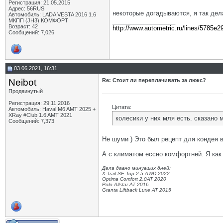
Регистрация: 21.05.2015
Адрес: 56RUS
некоторые догадываются, я так де
Автомобиль: LADA VESTA 2016 1.6
__________________
МКПП (JH3) КОМФОРТ
Возраст: 42
http://www.autometric.ru/lines/5785e2
Сообщений: 7,026
03.06.2021, 16:31
Neibot
Re: Стоит ли переплачивать за люкс?
Продвинутый
Регистрация: 29.11.2016
Цитата:
Автомобиль: Haval M6 AMT 2025 +
XRay #Club 1.6 AMT 2021
колесики у них мля есть. сказано
Сообщений: 7,373
Не шуми ) Это был рецепт для кондея в
А с климатом ессно комфортней. Я как
__________________
Дела давно минувших дней:
X-Trail SE Top 2.5 AWD 2022
Optima Comfort 2.0AT 2020
Polo Allstar AT 2016
Granta Liftback Luxe AT 2015