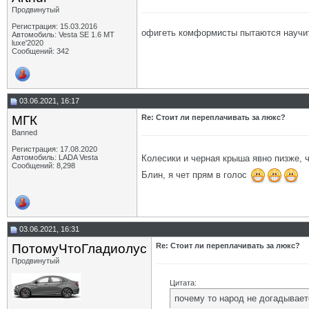
Продвинутый
Регистрация: 15.03.2016
офигеть комформисты пытаются научить
Автомобиль: Vesta SE 1.6 MT
luxe'2020
Сообщений: 342
03.06.2021, 16:17
МГК
Re: Стоит ли переплачивать за люкс?
Banned
Регистрация: 17.08.2020
Колесики и черная крыша явно пизже, 
Автомобиль: LADA Vesta
Сообщений: 8,298
Блин, я чет прям в голос
03.06.2021, 16:31
ПотомуЧтоГладиолус
Re: Стоит ли переплачивать за люкс?
Продвинутый
Цитата:
почему то народ не догадываетс