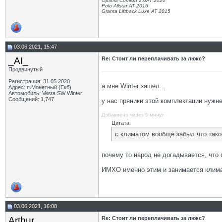
Optima Comfort 2.0AT 2020
Polo Allstar AT 2016
Granta Liftback Luxe AT 2015
03.06.2021, 15:47
_AI_
Re: Стоит ли переплачивать за люкс?
Продвинутый
Регистрация: 31.05.2020
а мне Winter зашел...
Адрес: п.Монетный (Екб)
Автомобиль: Vesta SW Winter
Сообщений: 1,747
у нас пряники этой комплектации нужнее
Добавлено через 5 минут
Цитата:
с климатом вообще забыл что тако
почему то народ не догадывается, что 
ИМХО именно этим и занимается климат
03.06.2021, 16:08
Arthur
Re: Стоит ли переплачивать за люкс?